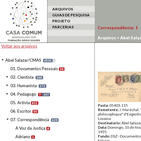
ARQUIVOS
GUIAS DE PESQUISA
PROJETO
PARCERIAS
Correspondência:
1
Arquivos
>
Abel Sala
Voltar aos arquivos
Abel Salazar/CMAS
4930
I
01. Documentos Pessoais
34
02. Cientista
268
03. Humanista
272
04. Pedagogo
7
107
05. Artista
831
Pasta:
05403.115
Remetente:
J. Maréchal,
06. Escritor
55
philosophique" d'Eegenh
Lovaina
07. Correspondência
629
Destinatário:
Abel Salaza
Data:
Domingo, 10 de No
A Voz da Justiça
4
1935
Fundo:
DSZ - Documentos
Adriano
1
Salazar