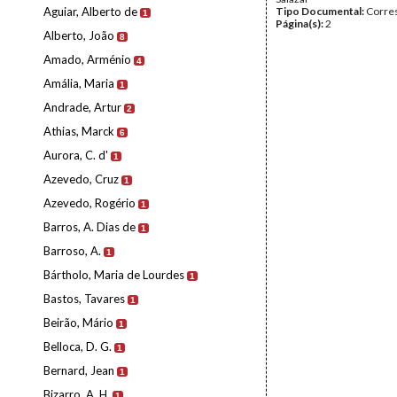
Aguiar, Alberto de
Tipo Documental:
Corre
1
Página(s):
2
Alberto, João
8
Amado, Arménio
4
Amália, Maria
1
Andrade, Artur
2
Athias, Marck
6
Aurora, C. d'
1
Azevedo, Cruz
1
Azevedo, Rogério
1
Barros, A. Dias de
1
Barroso, A.
1
Bártholo, Maria de Lourdes
1
Bastos, Tavares
1
Beirão, Mário
1
Belloca, D. G.
1
Bernard, Jean
1
Bizarro, A. H.
1