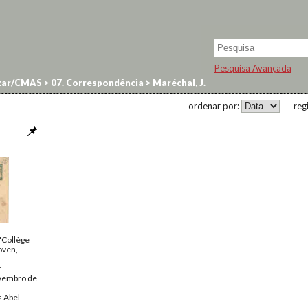
Pesquisa Avançada
zar/CMAS
>
07. Correspondência
>
Maréchal, J.
ordenar por:
reg
 "Collège
oven,
r
vembro de
 Abel