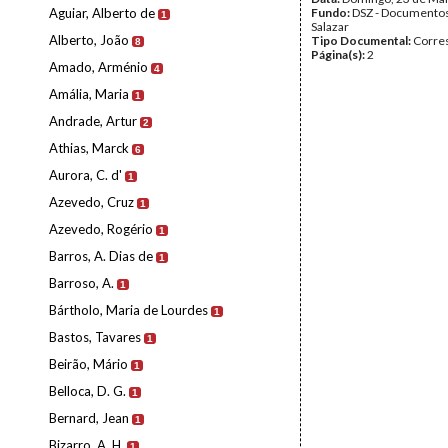
Aguiar, Alberto de
Fundo:
DSZ - Documentos
1
Salazar
Alberto, João
Tipo Documental:
Corre
8
Página(s):
2
Amado, Arménio
4
Amália, Maria
1
Andrade, Artur
2
Athias, Marck
6
Aurora, C. d'
1
Azevedo, Cruz
1
Azevedo, Rogério
1
Barros, A. Dias de
1
Barroso, A.
1
Bártholo, Maria de Lourdes
1
Bastos, Tavares
1
Beirão, Mário
1
Belloca, D. G.
1
Bernard, Jean
1
Bizarro, A. H.
1