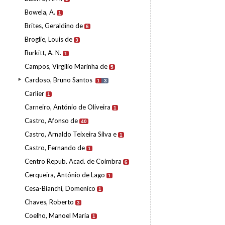
Bowela, A.
1
Brites, Geraldino de
6
Broglie, Louis de
3
Burkitt, A. N.
1
Campos, Virgílio Marinha de
5
Cardoso, Bruno Santos
1
3
Carlier
1
Carneiro, António de Oliveira
1
Castro, Afonso de
40
Castro, Arnaldo Teixeira Silva e
1
Castro, Fernando de
1
Centro Repub. Acad. de Coimbra
6
Cerqueira, António de Lago
1
Cesa-Bianchi, Domenico
1
Chaves, Roberto
3
Coelho, Manoel Maria
1