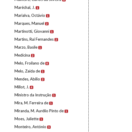
Maréchal, J.
1
Marialva, Octávio
1
Marques, Manuel
2
Martinotti, Giovanni
1
Martins, Rui Fernandes
2
Marzo, Basile
1
Medicina
2
Melo, Froilano de
8
Melo, Zaida de
1
Mendes, Abílio
2
Millot, J.
4
Ministro da Instrução
1
Mira, M. Ferreira de
1
Miranda, M. Aurélio Pinto de
1
Moes, Juliette
1
Monteiro, António
3