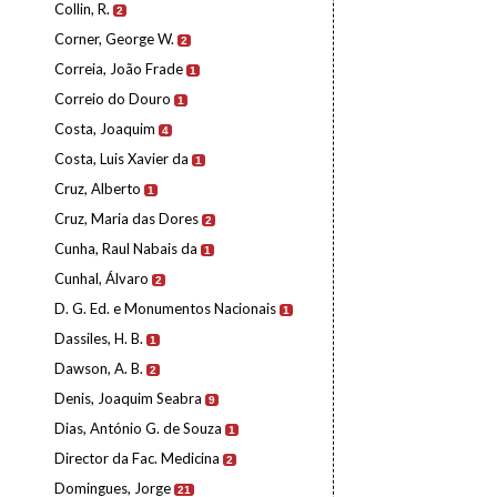
Collin, R.
2
Corner, George W.
2
Correia, João Frade
1
Correio do Douro
1
Costa, Joaquim
4
Costa, Luis Xavier da
1
Cruz, Alberto
1
Cruz, Maria das Dores
2
Cunha, Raul Nabais da
1
Cunhal, Álvaro
2
D. G. Ed. e Monumentos Nacionais
1
Dassiles, H. B.
1
Dawson, A. B.
2
Denis, Joaquim Seabra
9
Dias, António G. de Souza
1
Director da Fac. Medicina
2
Domingues, Jorge
21