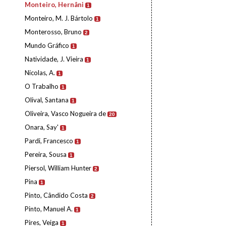
Monteiro, Hernâni
1
Monteiro, M. J. Bártolo
1
Monterosso, Bruno
2
Mundo Gráfico
1
Natividade, J. Vieira
1
Nicolas, A.
1
O Trabalho
1
Olival, Santana
1
Oliveira, Vasco Nogueira de
20
Onara, Say'
1
Pardi, Francesco
1
Pereira, Sousa
1
Piersol, William Hunter
2
Pina
1
Pinto, Cândido Costa
2
Pinto, Manuel A.
1
Pires, Veiga
1