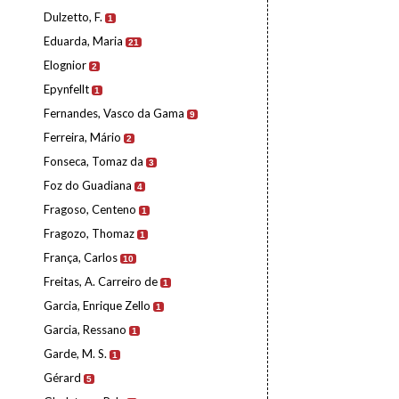
Dulzetto, F.
1
Eduarda, Maria
21
Elognior
2
Epynfellt
1
Fernandes, Vasco da Gama
9
Ferreira, Mário
2
Fonseca, Tomaz da
3
Foz do Guadiana
4
Fragoso, Centeno
1
Fragozo, Thomaz
1
França, Carlos
10
Freitas, A. Carreiro de
1
Garcia, Enrique Zello
1
Garcia, Ressano
1
Garde, M. S.
1
Gérard
5