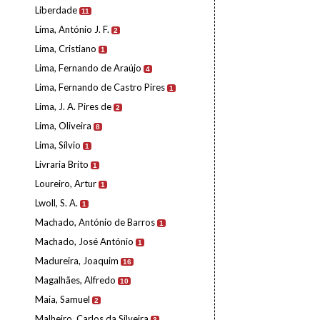
Liberdade
11
Lima, António J. F.
2
Lima, Cristiano
1
Lima, Fernando de Araújo
4
Lima, Fernando de Castro Pires
1
Lima, J. A. Pires de
2
Lima, Oliveira
8
Lima, Sílvio
1
Livraria Brito
1
Loureiro, Artur
1
Lwoll, S. A.
1
Machado, António de Barros
1
Machado, José António
1
Madureira, Joaquim
16
Magalhães, Alfredo
10
Maia, Samuel
2
Malheiro, Carlos da Silveira
3