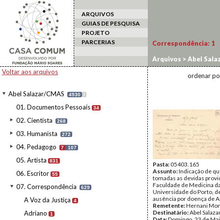
ARQUIVOS
GUIAS DE PESQUISA
PROJETO
PARCERIAS
Correspondência:
1
Arquivos
>
Abel Sala
Voltar aos arquivos
ordenar po
Abel Salazar/CMAS
4930
I
01. Documentos Pessoais
34
02. Cientista
268
03. Humanista
272
04. Pedagogo
7
107
05. Artista
831
Pasta:
05403.165
Assunto:
Indicação de q
06. Escritor
55
tomadas as devidas provi
Faculdade de Medicina d
07. Correspondência
629
Universidade do Porto, d
ausência por doença de Ab
A Voz da Justiça
4
Remetente:
Hernani Mon
Destinatário:
Abel Salaza
Adriano
1
Data:
Domingo, 23 de Mai