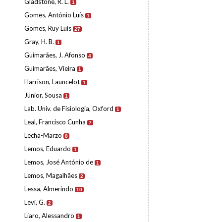
Gladstone, R. L.
1
Gomes, António Luís
1
Gomes, Ruy Luís
27
Gray, H. B.
1
Guimarães, J. Afonso
4
Guimarães, Vieira
1
Harrison, Launcelot
1
Júnior, Sousa
1
Lab. Univ. de Fisiologia, Oxford
1
Leal, Francisco Cunha
7
Lecha-Marzo
8
Lemos, Eduardo
1
Lemos, José António de
1
Lemos, Magalhães
2
Lessa, Almerindo
10
Levi, G.
2
Liaro, Alessandro
1