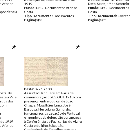
s Afonso
1919
Data:
Sexta, 19 de Setembr
Fundo:
DFC - Documentos Afonso
Fundo:
DFC - Documentos
spondencia
Costa
Costa
Tipo Documental:
Documentos
Tipo Documental:
Corres
Página(s):
3
Página(s):
2
Pasta:
07218.100
osta, do
Assunto:
Banquete em Paris de
ste a Ville
comemoração do 05.OUT.1910 com
artida dos
presença, entre outros, de João
, com
Chagas, Magalhães Lima, José
Barbosa, Herculano Galhardo,
a
funcionários da Legação de Portugal
a
e membros da delegação portuguesa
o de 1919
à Conferência de Paz; cartas de Alzira
s Afonso
Costa e do filho Sebastião;
Conferência do Trabalho; próxima