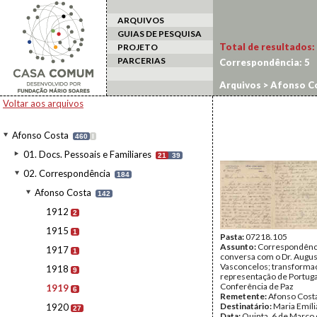
ARQUIVOS
GUIAS DE PESQUISA
Total de resultados:
PROJETO
PARCERIAS
Correspondência:
5
Arquivos
>
Afonso C
Voltar aos arquivos
Afonso Costa
460
I
01. Docs. Pessoais e Familiares
21
39
02. Correspondência
184
Afonso Costa
142
1912
2
1915
1
Pasta:
07218.105
Assunto:
Correspondência
1917
1
conversa com o Dr. Augus
Vasconcelos; transforma
1918
9
representação de Portuga
Conferência de Paz
1919
6
Remetente:
Afonso Cost
Destinatário:
Maria Emíli
1920
27
Data:
Quinta, 6 de Março