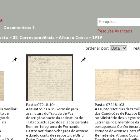
6
Documentos:
1
Pesquisa Avançada
osta
>
02. Correspondência
>
Afonso Costa
>
1919
ordenar por:
reg
Pasta:
07218.104
Pasta:
07218.103
 familiar;
Assunto:
Ida a St. Germain para
Assunto:
Notícias da famíl
to de
assinatura do Tratado de Paz;
das Condições de Paz aos 
ção da
descrição do acto da assinatura do
no Ministério dos Negócio
l na
Tratado; actuação dos aliados perante
Estrangeiros; membros da
Renner; telegrama de Fernando
portuguesa à Conferência d
a
Castro noticiando chegada de Afonso
estudos de Afonso Costa (f
a
e dando conta de resposta de Ulrich
Remetente:
Afonso Costa
 de 1919
Data:
Quarta, 10 de Setembro de
Destinatário:
Maria Emília