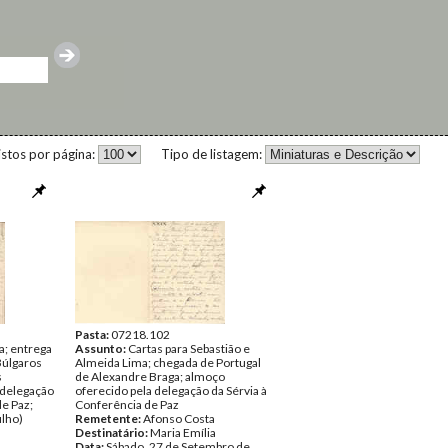
istos por página:
Tipo de listagem:
Pasta:
07218.102
ia; entrega
Assunto:
Cartas para Sebastião e
Búlgaros
Almeida Lima; chegada de Portugal
s
de Alexandre Braga; almoço
 delegação
oferecido pela delegação da Sérvia à
e Paz;
Conferência de Paz
ilho)
Remetente:
Afonso Costa
Destinatário:
Maria Emília
Data:
Sábado, 27 de Setembro de