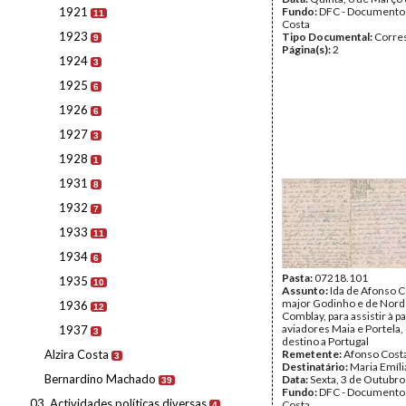
1921
Fundo:
DFC - Documento
11
Costa
1923
Tipo Documental:
Corre
9
Página(s):
2
1924
3
1925
6
1926
6
1927
3
1928
1
1931
8
1932
7
1933
11
1934
6
Pasta:
07218.101
1935
10
Assunto:
Ida de Afonso C
major Godinho e de Norde
1936
12
Comblay, para assistir à p
aviadores Maia e Portela
1937
3
destino a Portugal
Alzira Costa
Remetente:
Afonso Cost
3
Destinatário:
Maria Emíli
Bernardino Machado
Data:
Sexta, 3 de Outubr
39
Fundo:
DFC - Documento
03. Actividades políticas diversas
Costa
4