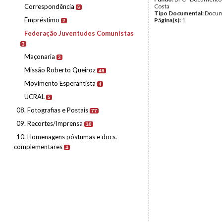
Correspondência
Costa
6
Tipo Documental:
Docum
Empréstimo
Página(s):
1
2
Federação Juventudes Comunistas
3
Maçonaria
3
Missão Roberto Queiroz
49
Movimento Esperantista
4
UCRAL
5
08. Fotografias e Postais
77
09. Recortes/Imprensa
10
10. Homenagens póstumas e docs.
complementares
4