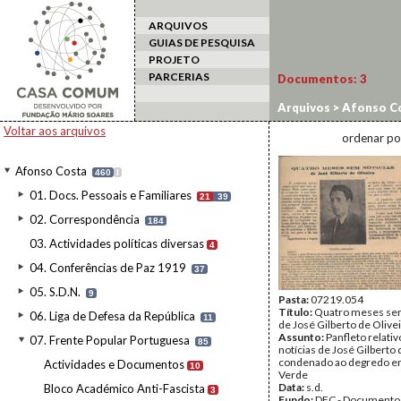
ARQUIVOS
GUIAS DE PESQUISA
PROJETO
PARCERIAS
Documentos:
3
Arquivos
>
Afonso C
Voltar aos arquivos
ordenar po
Afonso Costa
460
I
01. Docs. Pessoais e Familiares
21
39
02. Correspondência
184
03. Actividades políticas diversas
4
04. Conferências de Paz 1919
37
05. S.D.N.
9
Pasta:
07219.054
Título:
Quatro meses sem
06. Liga de Defesa da República
11
de José Gilberto de Olive
Assunto:
Panfleto relativo
07. Frente Popular Portuguesa
85
notícias de José Gilberto 
condenado ao degredo e
Actividades e Documentos
10
Verde
Data:
s.d.
Bloco Académico Anti-Fascista
3
Fundo:
DFC - Documento