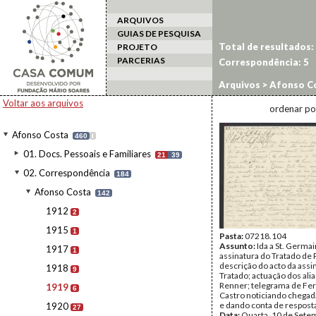
ARQUIVOS
GUIAS DE PESQUISA
Total de resultados:
PROJETO
PARCERIAS
Correspondência:
5
Arquivos
>
Afonso C
Voltar aos arquivos
ordenar po
Afonso Costa
460
I
01. Docs. Pessoais e Familiares
21
39
02. Correspondência
184
Afonso Costa
142
1912
2
1915
1
Pasta:
07218.104
Assunto:
Ida a St. Germai
1917
1
assinatura do Tratado de 
descrição do acto da assi
1918
9
Tratado; actuação dos ali
Renner; telegrama de Fe
1919
6
Castro noticiando chegad
e dando conta de resposta
1920
27
Data:
Quarta, 10 de Sete