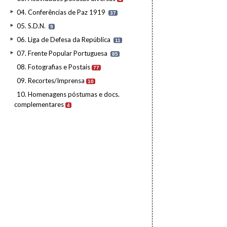
04. Conferências de Paz 1919
37
05. S.D.N.
9
06. Liga de Defesa da República
11
07. Frente Popular Portuguesa
85
08. Fotografias e Postais
77
09. Recortes/Imprensa
10
10. Homenagens póstumas e docs.
complementares
4