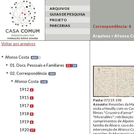
ARQUIVOS
GUIAS DE PESQUISA
PROJETO
PARCERIAS
Correspondência:
6
Arquivos
>
Afonso C
Voltar aos arquivos
Afonso Costa
460
I
01. Docs. Pessoais e Familiares
21
39
02. Correspondência
184
Afonso Costa
142
1912
2
1915
1
Pasta:
07219.198
Assunto:
Reuniões da Ma
1917
1
visita a Neuilly com os C
filmes "Cruzeiro d'amor"
1918
9
"Miserables"; retribuição
cumprimentos de Alpoim; 
1919
6
família de Álvaro; caso do
intervenção de Afonso Co
1920
27
reuniões da Maçonaria s