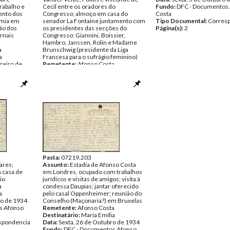
rabalho e
Cecil entre os oradores do
Fundo:
DFC - Documentos
ento dos
Congresso; almoço em casa do
Costa
omia em
senador La Fontaine juntamento com
Tipo Documental:
Corres
ão dos
os presidentes das secções do
Página(s):
2
ornais
Congresso: Giannini, Boissier,
Hambro, Janssen, Rolin e Madame
a
Brunschwig (presidente da Liga
a
Francesa para o sufrágio feminino)
reiro de
Remetente:
Afonso Costa
Destinatário:
Maria Emília
s Afonso
Data:
Quinta, 15 de Fevereiro de
1934
spondencia
Fundo:
DFC - Documentos Afonso
Costa
Tipo Documental:
Correspondencia
Página(s):
2
Pasta:
07219.203
ares;
Assunto:
Estadia de Afonso Costa
a casa de
em Londres, ocupado com trabalhos
io
jurídicos e visitas de amigos; visita à
a
condessa Daupias; jantar oferecido
a
pelo casal Oppenheimer; reunião do
ro de 1934
Conselho (Maçonaria?) em Bruxelas
s Afonso
Remetente:
Afonso Costa
Destinatário:
Maria Emília
spondencia
Data:
Sexta, 26 de Outubro de 1934
Fundo:
DFC - Documentos Afonso