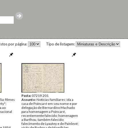
istos por página:
Tipo de listagem:
Pasta:
07219.201
ia; filmes
Assunto:
Notícias familiares; ida a
ty";
casa de Poincaré em seu nome e por
a ao
delegação de Bernardino Machado
nacional
para homenagem a Poincaré,
recentemente falecido; homenagem
a Barthou, também falecido;
falecimento de Lyautey e de Painlevé;
de 1934
visita de Barbosa de Magalhães