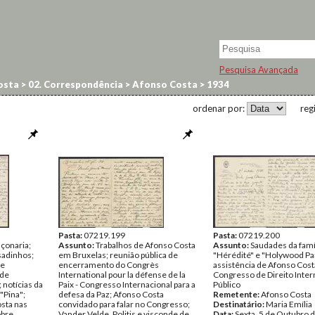
Pesquisa Avançada
osta
>
02. Correspondência
>
Afonso Costa
>
1934
ordenar por:
reg
Pasta:
07219.199
Pasta:
07219.200
çonaria;
Assunto:
Trabalhos de Afonso Costa
Assunto:
Saudades da famíl
asadinhos;
em Bruxelas; reunião pública de
"Hérédité" e "Holywood Par
 e
encerramento do Congrès
assistência de Afonso Cost
 de
International pour la défense de la
Congresso de Direito Inter
notícias da
Paix - Congresso Internacional para a
Público
 "Pina";
defesa da Paz; Afonso Costa
Remetente:
Afonso Costa
sta nas
convidado para falar no Congresso;
Destinatário:
Maria Emília
obre
Vander Velde, Politis e visconde de
Data:
Sexta, 5 de Outubro 