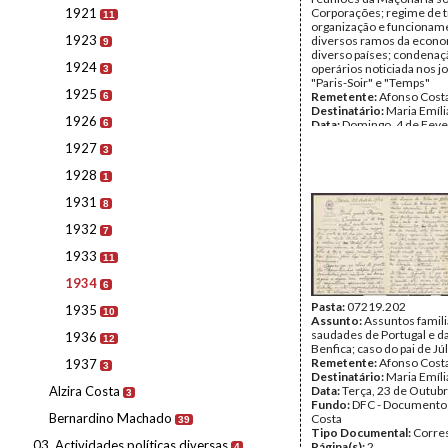
1921
Corporações; regime de t
11
organização e funcionam
1923
diversos ramos da econ
9
diverso países; condenaç
1924
operários noticiada nos j
3
"Paris-Soir" e "Temps"
1925
Remetente:
Afonso Cost
6
Destinatário:
Maria Emíli
1926
6
Data:
Domingo, 4 de Feve
1934
1927
3
Fundo:
DFC - Documento
Costa
1928
1
Tipo Documental:
Corre
Página(s):
4
1931
8
1932
7
1933
11
1934
6
Pasta:
07219.202
1935
10
Assunto:
Assuntos famili
saudades de Portugal e d
1936
12
Benfica; caso do pai de Júl
Remetente:
Afonso Cost
1937
3
Destinatário:
Maria Emíli
Alzira Costa
Data:
Terça, 23 de Outub
3
Fundo:
DFC - Documento
Bernardino Machado
Costa
39
Tipo Documental:
Corre
03. Actividades políticas diversas
Página(s):
2
4