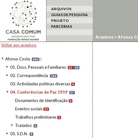
ARQUIVOS
GUIAS DE PESQUISA
PROJETO
PARCERIAS
Arquivos
>
Afonso C
Voltar aos arquivos
Afonso Costa
460
I
01. Docs. Pessoais e Familiares
21
39
02. Correspondência
184
03. Actividades políticas diversas
4
04. Conferências de Paz 1919
37
Documentos de Identificação
8
Eventos sociais
22
Trabalhos preliminares
3
Tratados
4
05. S.D.N.
9