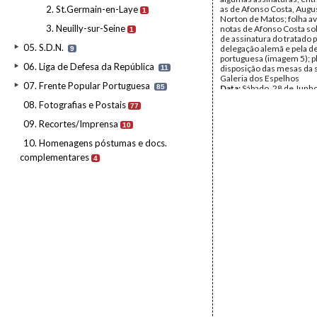
2. St.Germain-en-Laye
as de Afonso Costa, Augu
1
Norton de Matos; folha a
3. Neuilly-sur-Seine
notas de Afonso Costa so
1
de assinatura do tratado 
05. S.D.N.
delegação alemã e pela d
9
portuguesa (imagem 5); p
06. Liga de Defesa da República
disposição das mesas da 
11
Galeria dos Espelhos
07. Frente Popular Portuguesa
85
Data:
Sábado, 28 de Junh
Fundo:
DFC - Documento
08. Fotografias e Postais
77
Costa
Tipo Documental:
Docum
09. Recortes/Imprensa
10
Página(s):
6
10. Homenagens póstumas e docs.
complementares
4