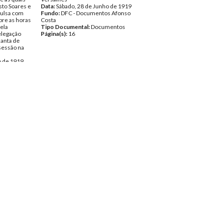
sto Soares e
Data:
Sábado, 28 de Junho de 1919
vulsa com
Fundo:
DFC - Documentos Afonso
bre as horas
Costa
pela
Tipo Documental:
Documentos
elegação
Página(s):
16
lanta de
sessão na
o de 1919
s Afonso
entos