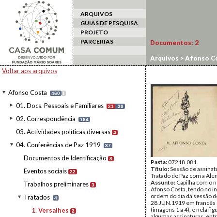
ARQUIVOS
GUIAS DE PESQUISA
PROJETO
PARCERIAS
Documentos:
2
Arquivos
>
Afonso C
Voltar aos arquivos
Afonso Costa
460
I
01. Docs. Pessoais e Familiares
21
39
02. Correspondência
184
03. Actividades políticas diversas
4
04. Conferências de Paz 1919
37
Documentos de Identificação
8
Pasta:
07218.081
Título:
Sessão de assinat
Eventos sociais
22
Tratado de Paz com a Al
Assunto:
Capilha com o 
Trabalhos preliminares
3
Afonso Costa, tendo no in
ordem do dia da sessão d
Tratados
4
28.JUN.1919 em francês 
(imagens 1 a 4), e nela fi
1. Versalhes
2
algumas assinaturas, entr