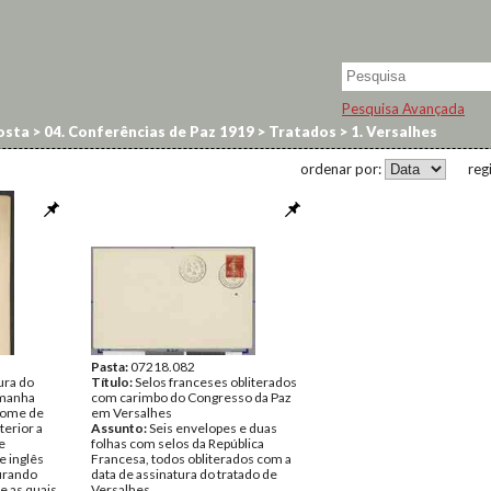
Pesquisa Avançada
osta
>
04. Conferências de Paz 1919
>
Tratados
>
1. Versalhes
ordenar por:
reg
Pasta:
07218.082
ura do
Título:
Selos franceses obliterados
emanha
com carimbo do Congresso da Paz
nome de
em Versalhes
terior a
Assunto:
Seis envelopes e duas
e
folhas com selos da República
e inglês
Francesa, todos obliterados com a
gurando
data de assinatura do tratado de
e as quais
Versalhes