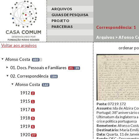
ARQUIVOS
GUIAS DE PESQUISA
PROJETO
PARCERIAS
Correspondência:
1
Arquivos
>
Afonso C
Voltar aos arquivos
ordenar po
Afonso Costa
460
I
01. Docs. Pessoais e Familiares
21
39
02. Correspondência
184
Afonso Costa
142
1912
2
1915
1
Pasta:
07219.172
Assunto:
Ida de Alzira Co
1917
1
Portugal; 38º aniversário 
Ultimatum da Inglaterra a
1918
9
crise política portuguesa
Remetente:
Afonso Cost
1919
6
Destinatário:
Maria Emíli
Data:
Quarta, 11 de Janei
1920
27
Fundo:
DFC - Documento