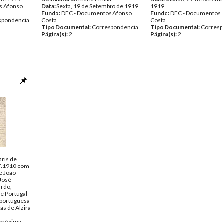
s Afonso
Data:
Sexta, 19 de Setembro de 1919
1919
Fundo:
DFC - Documentos Afonso
Fundo:
DFC - Documentos
spondencia
Costa
Costa
Tipo Documental:
Correspondencia
Tipo Documental:
Corres
Página(s):
2
Página(s):
2
ris de
T.1910 com
e João
 José
ardo,
de Portugal
 portuguesa
as de Alzira
;
 próxima