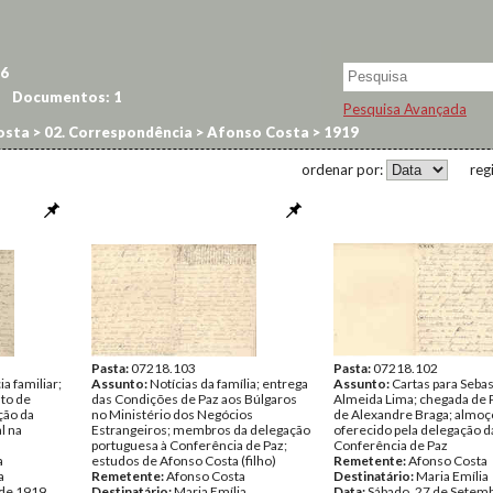
6
Documentos:
1
Pesquisa Avançada
osta
>
02. Correspondência
>
Afonso Costa
>
1919
ordenar por:
reg
Pasta:
07218.103
Pasta:
07218.102
 familiar;
Assunto:
Notícias da família; entrega
Assunto:
Cartas para Sebas
to de
das Condições de Paz aos Búlgaros
Almeida Lima; chegada de 
ção da
no Ministério dos Negócios
de Alexandre Braga; almoç
l na
Estrangeiros; membros da delegação
oferecido pela delegação da
portuguesa à Conferência de Paz;
Conferência de Paz
a
estudos de Afonso Costa (filho)
Remetente:
Afonso Costa
a
Remetente:
Afonso Costa
Destinatário:
Maria Emília
 de 1919
Destinatário:
Maria Emília
Data:
Sábado, 27 de Setem