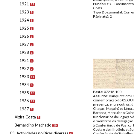
1921
Fundo:
DFC - Documento
11
Costa
1923
Tipo Documental:
Corre
9
Página(s):
2
1924
3
1925
6
1926
6
1927
3
1928
1
1931
8
1932
7
1933
11
1934
6
Pasta:
07218.100
1935
10
Assunto:
Banquete em Pa
comemoração do 05.OU
1936
12
presença, entre outros, d
Chagas, Magalhães Lima,
1937
3
Barbosa, Herculano Galh
Alzira Costa
funcionários da Legação 
3
e membros da delegação
Bernardino Machado
à Conferência de Paz; cart
39
Costa e do filho Sebastião
03. Actividades políticas diversas
Conferência do Trabalho;
4