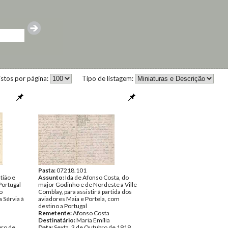
istos por página:
Tipo de listagem:
Pasta:
07218.101
tião e
Assunto:
Ida de Afonso Costa, do
Portugal
major Godinho e de Nordeste a Ville
o
Comblay, para assistir à partida dos
 Sérvia à
aviadores Maia e Portela, com
destino a Portugal
Remetente:
Afonso Costa
Destinatário:
Maria Emília
bro de
Data:
Sexta, 3 de Outubro de 1919