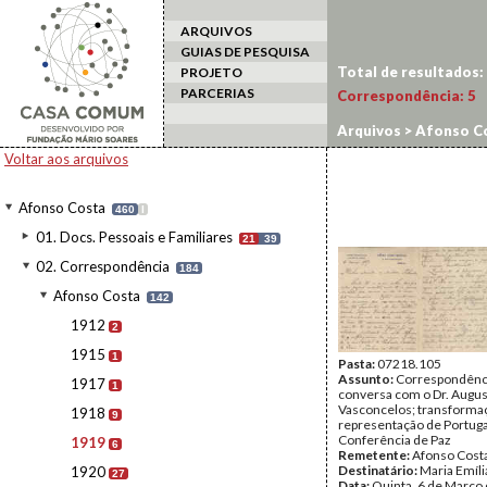
ARQUIVOS
GUIAS DE PESQUISA
Total de resultados:
PROJETO
PARCERIAS
Correspondência:
5
Arquivos
>
Afonso C
Voltar aos arquivos
Afonso Costa
460
I
01. Docs. Pessoais e Familiares
21
39
02. Correspondência
184
Afonso Costa
142
1912
2
1915
1
Pasta:
07218.105
Assunto:
Correspondência
1917
1
conversa com o Dr. Augus
Vasconcelos; transforma
1918
9
representação de Portuga
Conferência de Paz
1919
6
Remetente:
Afonso Cost
Destinatário:
Maria Emíli
1920
27
Data:
Quinta, 6 de Março