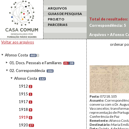
ARQUIVOS
GUIAS DE PESQUISA
Total de resultados:
PROJETO
PARCERIAS
Correspondência:
5
Arquivos
>
Afonso C
Voltar aos arquivos
ordenar po
Afonso Costa
460
I
01. Docs. Pessoais e Familiares
21
39
02. Correspondência
184
Afonso Costa
142
1912
2
1915
1
Pasta:
07218.105
Assunto:
Correspondência
1917
1
conversa com o Dr. Augus
Vasconcelos; transforma
1918
9
representação de Portuga
Conferência de Paz
1919
6
Remetente:
Afonso Cost
Destinatário:
Maria Emíli
1920
27
Data:
Quinta, 6 de Março