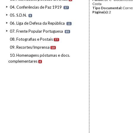
Costa
04. Conferências de Paz 1919
Tipo Documental:
Corre
37
Página(s):
2
05. S.D.N.
9
06. Liga de Defesa da República
11
07. Frente Popular Portuguesa
85
08. Fotografias e Postais
77
09. Recortes/Imprensa
10
10. Homenagens póstumas e docs.
complementares
4