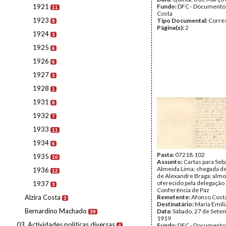
1921
Fundo:
DFC - Documento
11
Costa
1923
Tipo Documental:
Corre
9
Página(s):
2
1924
3
1925
6
1926
6
1927
3
1928
1
1931
8
1932
7
1933
11
1934
6
Pasta:
07218.102
1935
10
Assunto:
Cartas para Seb
Almeida Lima; chegada de
1936
12
de Alexandre Braga; alm
oferecido pela delegação 
1937
3
Conferência de Paz
Alzira Costa
Remetente:
Afonso Cost
3
Destinatário:
Maria Emíli
Bernardino Machado
Data:
Sábado, 27 de Sete
39
1919
03. Actividades políticas diversas
Fundo:
DFC - Documento
4