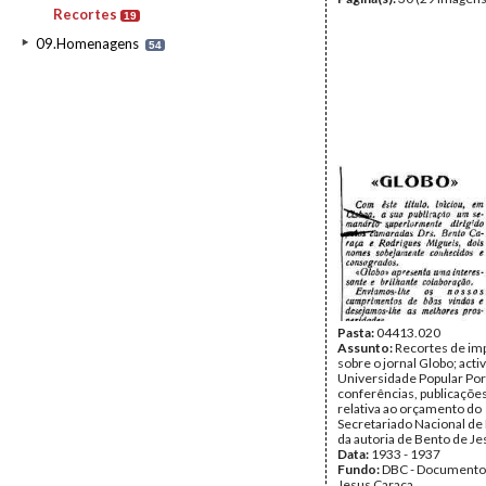
Recortes
19
09.Homenagens
54
Pasta:
04413.020
Assunto:
Recortes de im
sobre o jornal Globo; acti
Universidade Popular Po
conferências, publicações
relativa ao orçamento do
Secretariado Nacional de
da autoria de Bento de J
Data:
1933 - 1937
Fundo:
DBC - Documento
Jesus Caraça