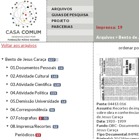
ARQUIVOS
GUIAS DE PESQUISA
PROJETO
PARCERIAS
Imprensa:
19
Arquivos
>
Bento de 
Voltar aos arquivos
ordenar po
Bento de Jesus Caraça
627
I
01.Documentos Pessoais
14
02.Atividade Cultural
142
03.Atividade Científica
135
04.Atividade Política
115
05.Demissão Universidade
14
Pasta:
04413.016
Assunto:
Recortes de im
06.Correspondência
50
sobre obra e conferência
de Jesus Caraça
07.Fotografias
2
51
Data:
1920 - 1939
Fundo:
DBC - Documento
08.Imprensa/Recortes
52
Jesus Caraça
Tipo Documental:
IMPR
Periódicos
33
Página(s):
30 (29 Imagens