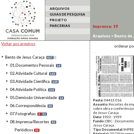
ARQUIVOS
GUIAS DE PESQUISA
PROJETO
PARCERIAS
Imprensa:
19
Arquivos
>
Bento de 
Voltar aos arquivos
ordenar po
Bento de Jesus Caraça
627
I
01.Documentos Pessoais
14
02.Atividade Cultural
142
03.Atividade Científica
135
04.Atividade Política
115
05.Demissão Universidade
14
Pasta:
04413.016
Assunto:
Recortes de im
06.Correspondência
50
sobre obra e conferência
de Jesus Caraça
07.Fotografias
2
51
Data:
1920 - 1939
Fundo:
DBC - Documento
08.Imprensa/Recortes
52
Jesus Caraça
Tipo Documental:
IMPR
Periódicos
33
Página(s):
30 (29 Imagens