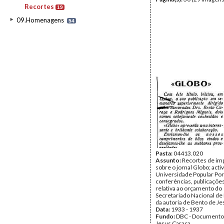
Recortes
19
09.Homenagens
54
Pasta:
04413.020
Assunto:
Recortes de im
sobre o jornal Globo; acti
Universidade Popular Po
conferências, publicações
relativa ao orçamento do
Secretariado Nacional de
da autoria de Bento de J
Data:
1933 - 1937
Fundo:
DBC - Documento
Jesus Caraça