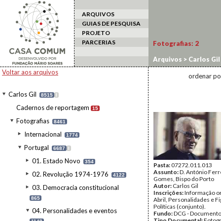
ARQUIVOS
GUIAS DE PESQUISA
PROJETO
PARCERIAS
Fotografias:
2
Arquivos
>
Carlos Gil
Voltar aos arquivos
ordenar po
Carlos Gil
8515
I
Cadernos de reportagem
15
Fotografias
8461
Internacional
1774
Portugal
6687
I
01. Estado Novo
354
Pasta:
07272.011.013
Assunto:
D. António Ferr
02. Revolução 1974-1976
4122
Gomes, Bispo do Porto
Autor:
Carlos Gil
03. Democracia constitucional
Inscrições:
Informação or
865
Abril, Personalidades e F
Políticas (conjunto).
04. Personalidades e eventos
Fundo:
DCG - Documentos
Tipo Documental:
Fotogr