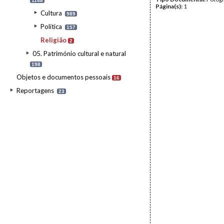
1148
Página(s):
1
Cultura
989
Política
157
Religião
2
05. Património cultural e natural
198
Objetos e documentos pessoais
16
Reportagens
23