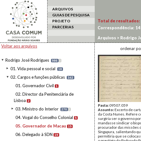
ARQUIVOS
GUIAS DE PESQUISA
Total de resultados:
PROJETO
PARCERIAS
Correspondência:
14
Arquivos
>
Rodrigo J
Voltar aos arquivos
ordenar po
Rodrigo José Rodrigues
986
I
01. Vida pessoal e social
18
02. Cargos e funções públicas
342
01. Governador Civil
1
02. Director da Penitenciária de
Lisboa
2
Pasta:
09507.059
03. Ministro do Interior
Assunto:
Excerto de cart
270
I
da Costa Nunes. Refere c
04. Vogal do Conselho Colonial
5
surgiria ser o governo po
mandasse sindicar o bispo
05. Governador de Macau
15
procurador das missões 
Singapura, salientando q
06. Delegado à SDN
19
permitiria que se coloca
o prestígio do Padroado 