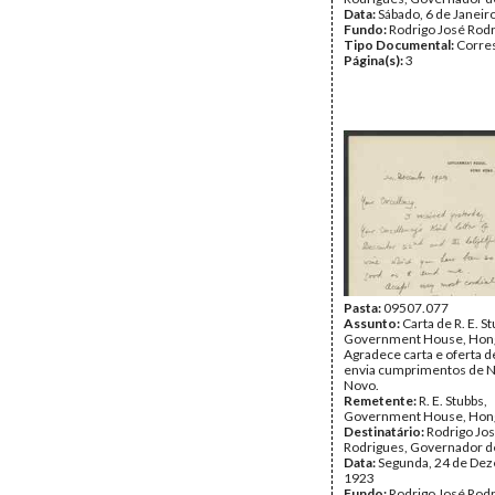
Data:
Sábado, 6 de Janeir
Fundo:
Rodrigo José Rod
Tipo Documental:
Corre
Página(s):
3
Pasta:
09507.077
Assunto:
Carta de R. E. S
Government House, Hon
Agradece carta e oferta d
envia cumprimentos de N
Novo.
Remetente:
R. E. Stubbs,
Government House, Hon
Destinatário:
Rodrigo Jo
Rodrigues, Governador 
Data:
Segunda, 24 de De
1923
Fundo:
Rodrigo José Rod