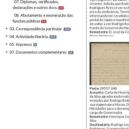
07. Diplomas, certificados,
Oriente. Solicita que Rod
declarações e outros docs.
Rodrigues fizesse ver no 
17
erro da sindicância. Term
08. Afastamento e exoneração das
informando ter recebido
postal do Japão e manifes
funções públicas
13
de voltar a ver Rodrigo Ro
frente do Governo de Ma
03. Correspondência particular
102
Remetente:
D. José da C
Bispo de Macau
04. Actividade literária
475
Destinatário:
Rodrigo Jo
Rodrigues
05. Imprensa
8
Data:
s.d.
07. Documentos complementares
Fundo:
Rodrigo José Rod
41
Tipo Documental:
Corre
Página(s):
9
Pasta:
09507.048
Assunto:
Carta de Henri
da Silva agradecendo notí
enviadas por Rodrigo Rod
sua viagem para Macau. D
felicidades para o dese
cargo de Governador.
Remetente:
Henrique Co
Silva
Destinatário:
Rodrigo Jo
Rodrigues, Governador 