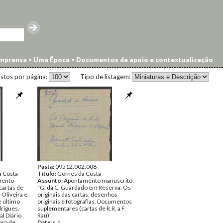
imprensa
>
Uma Época
>
Documentos de apoio e contextualização
istos por página:
Tipo de listagem:
Pasta:
09512.002.008
a Costa
Título:
Gomes da Costa
mento
Assunto:
Apontamento manuscrito:
cartas de
"G. da C. Guardado em Reserva. Os
Oliveira e
originais das cartas, desenhos
e último
originais e fotografias. Documentos
rigues.
suplementares (cartas de R.R. a F.
al Diário
Rau)".
bro de
Data:
s.d.