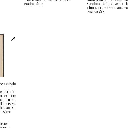
Página(s):
13
Fundo:
Rodrigo José Rodri
Tipo Documental:
Docume
Página(s):
3
 28 de Maio
e história
arte)", com
icado três
il de 1974.
icação "G.
ossier»
rigues
entos