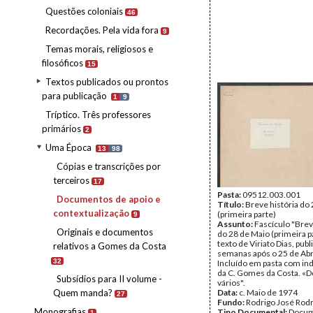
Questões coloniais
46
Recordações. Pela vida fora
9
Temas morais, religiosos e
filosóficos
15
Textos publicados ou prontos
para publicação
1
9
Tríptico. Três professores
primários
2
Uma Época
13
98
Cópias e transcrições por
terceiros
17
Pasta:
09512.003.001
Documentos de apoio e
Título:
Breve história do
contextualização
(primeira parte)
9
Assunto:
Fascículo "Brev
Originais e documentos
do 28 de Maio (primeira p
texto de Viriato Dias, publ
relativos a Gomes da Costa
semanas após o 25 de Abr
32
Incluído em pasta com ind
da C. Gomes da Costa. «D
Subsídios para II volume -
vários".
Quem manda?
Data:
c. Maio de 1974
27
Fundo:
Rodrigo José Rod
Monografias
Tipo Documental:
Docum
1