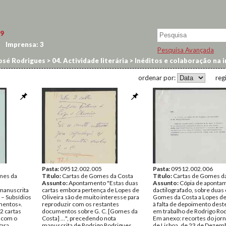
9
Imprensa:
3
Pesquisa Avançada
osé Rodrigues
>
04. Actividade literária
>
Inéditos e colaboração na 
ordenar por:
reg
Pasta:
09512.002.005
Pasta:
09512.002.006
mes da
Título:
Cartas de Gomes da Costa
Título:
Cartas de Gomes d
Assunto:
Apontamento "Estas duas
Assunto:
Cópia de aponta
manuscrita
cartas embora pertença de Lopes de
dactilografado, sobre duas 
 – Subsídios
Oliveira são de muito interesse para
Gomes da Costa a Lopes de 
mentos».
reproduzir com os restantes
à falta de depoimento dest
2 cartas
documentos sobre G. C. [Gomes da
em trabalho de Rodrigo Rod
a com o
Costa] …", precedendo nota
Em anexo: recortes do jorn
Para
manuscrita de Rodrigo Rodrigues
de Lisboa, de 23 de Dezem