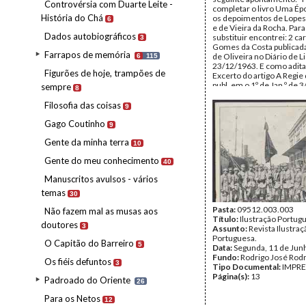
Controvérsia com Duarte Leite -
completar o livro Uma Ép
História do Chá
os depoimentos de Lopes 
6
e de Vieira da Rocha. Para
Dados autobiográficos
substituir encontrei: 2 ca
3
Gomes da Costa publicad
Farrapos de memória
de Oliveira no Diário de L
6
115
23/12/1963. E como adit
Figurões de hoje, trampões de
Excerto do artigo A Regie
publ. em o 1º de Jan.º de 
sempre
8
Marques Guedes de que 
referências nos escritos d
Filosofia das coisas
9
Rodrigues".
Gago Coutinho
Data:
s.d.
9
Fundo:
Rodrigo José Rod
Gente da minha terra
Tipo Documental:
Docum
10
Página(s):
6
Gente do meu conhecimento
40
Manuscritos avulsos - vários
temas
30
Pasta:
09512.003.003
Não fazem mal as musas aos
Título:
Ilustração Portug
doutores
3
Assunto:
Revista Ilustraç
Portuguesa.
O Capitão do Barreiro
5
Data:
Segunda, 11 de Jun
Fundo:
Rodrigo José Rod
Os fiéis defuntos
3
Tipo Documental:
IMPR
Página(s):
13
Padroado do Oriente
26
Para os Netos
12