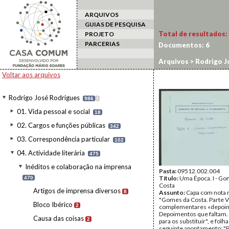
ARQUIVOS
GUIAS DE PESQUISA
Total de resultados:
PROJETO
PARCERIAS
Documentos:
6
Arquivos
>
Rodrigo J
Voltar aos arquivos
Rodrigo José Rodrigues
986
I
01. Vida pessoal e social
18
02. Cargos e funções públicas
342
03. Correspondência particular
102
04. Actividade literária
475
Inéditos e colaboração na imprensa
Pasta:
09512.002.004
Título:
Uma Época. I - Go
470
Costa
Artigos de imprensa diversos
8
Assunto:
Capa com nota 
"Gomes da Costa. Parte V
Bloco Ibérico
2
complementares «depoi
Depoimentos que faltam. 
Causa das coisas
2
para os substituir", e folh
seguinte apontamento: "