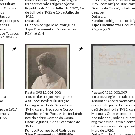
oca faltam
transcrevendo artigos do jornal
1963 com artigo "Duas cart
d’Oliveira
República de 11 de Julho de 1922, 14
Gomes da Costa", colado n
 os
de Julho de 1922 e 15 de Julho de
de papel.
rtas de
1922.
Data:
s.d.
as por Lopes
Data:
s.d.
Fundo:
Rodrigo José Rodri
isboa a
Fundo:
Rodrigo José Rodrigues
Tipo Documental:
Docume
amento:
Tipo Documental:
Documentos
Página(s):
2
 dos Tabacos
Página(s):
4
3/6/1936 por
há
o Dr. R.
rigues
entos
Pasta:
09512.003.002
Pasta:
09512.002.007
uesa
Título:
Ilustração Portuguesa
Título:
A régie dos tabacos
ão
Assunto:
Revista Ilustração
Assunto:
Apontamento man
Portuguesa, 17 de Setembro de
recorte do jornal Primeiro 
ho de 1917
1917, com artigo sobre Corpo
de 3 de Junho de 1936, com
rigues
Expedicionário Português, incluindo
Marques Guedes intitulado 
ENSA
notícia sobre Gomes da Costa.
dos tabacos", sobre a ques
Data:
Segunda, 17 de Setembro de
regime de indústria e com
1917
tabacos na época do golpe 
Fundo:
Rodrigo José Rodrigues
Maio de 1926.
Tipo Documental:
IMPRENSA
Data:
Quarta, 3 de Junho d