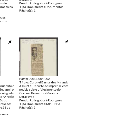
as de
Fundo:
Rodrigo José Rodrigues
uma folha
Tipo Documental:
Documentos
Página(s):
1
gues
ntos
Pasta:
09511.004.002
Título:
Coronel Bernardes Miranda
uscrito e
Assunto:
Recorte de imprensa com
de Janeiro
notícia sobre o falecimento do
 artigo de
Coronel Bernardes Miranda.
a "A régie
Data:
1955
tão do
Fundo:
Rodrigo José Rodrigues
ércio dos
Tipo Documental:
IMPRENSA
de 28 de
Página(s):
2
e 1936