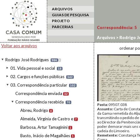
ARQUIVOS
GUIAS DE PESQUISA
PROJETO
PARCERIAS
Correspondência:
5
Arquivos
>
Rodrigo J
Constança Telles da
Voltar aos arquivos
ordenar po
Rodrigo José Rodrigues
986
I
01. Vida pessoal e social
18
02. Cargos e funções públicas
342
03. Correspondência particular
102
Correspondência enviada
32
Correspondência recebida
70
Pasta:
09507.038
Assunto:
Carta de Consta
Abreu, Rodrigo
4
da Gama remetida do Alju
transmitindo o pedido de
Almeida, Virgínia de Castro e
7
ao Director da Penitenciár
poder demorar mais uns d
Barbosa, Artur Tamaginini
1
cadeia do Limoeiro.
Remetente:
Constança Te
Basto, Inácio de Magalhães
1
Gama