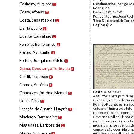
Casimiro, Augusto
Destinatário:
Rodrigo Jo
1
Rodrigues
Costa, Afonso
Data:
c. 1912 - 1913
7
Fundo:
Rodrigo José Rod
Costa, Sebastião da
Tipo Documental:
Corre
1
Página(s):
2
Dantas, Júlio
2
Duarte, Carvalhão
1
Ferreira, Bartolomeu
1
Fortes, Agostinho
1
Freitas, Joaquim de Melo
1
Gama, Constança Telles da
5
Gentil, Francisco
2
Gomes, António
1
Pasta:
09507.036
Gonçalves, António Manuel
1
Assunto:
Carta particular
Constança Telles da Gama
Horta, Félix
1
Rodrigo Rodrigues, na ép
este era Ministro do Inter
Legação da Áustria-Hungria
1
ter recebido uma contra-
Machado, Bernardino
Governo Civil de Lisboa e
3
da forma como foi recebi
Magalhães, Barbosa de
inquirida, na sequência 
1
conspiração ocorrida em
Matos, Norton de
Informa estar à disposiçã
2