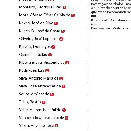
Investigação Criminal, m
Monteiro, Henrique Pires
o Ministério do Interior o
1
que fosse incomodada se
Mota, Afonso César Caiola da
1
útil.
Remetente:
Constança Te
Neves, José da Silva
2
Gama
Destinatário:
Rodrigo Jo
Nunes, D. José da Costa
3
Rodrigues
Data:
Sábado, 11 de Outu
Oliveira, José Lopes de
4
Fundo:
Rodrigo José Rod
Tipo Documental:
Corre
Pereira, Domingos
2
Página(s):
2
Quintinha, Julião
1
Ribeira Brava, Visconde da
1
Rodrigues, Luís
1
Silva, António Maria da
1
Silva, José Abranches da
1
Sousa, Amílcar de
1
Teles, Basílio
1
Valente, Francisco Pulido
1
Vasconcelos, José Leite de
3
Vieira, Augusto José
1