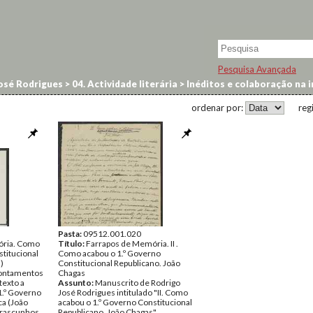
Pesquisa Avançada
osé Rodrigues
>
04. Actividade literária
>
Inéditos e colaboração na 
pública
ordenar por:
reg
Pasta:
09512.001.020
ória. Como
Título:
Farrapos de Memória. II .
stitucional
Como acabou o 1.º Governo
)
Constitucional Republicano. João
pontamentos
Chagas
texto a
Assunto:
Manuscrito de Rodrigo
1.º Governo
José Rodrigues intitulado "II. Como
ca (João
acabou o 1.º Governo Constitucional
 rascunhos
Republicano. João Chagas".