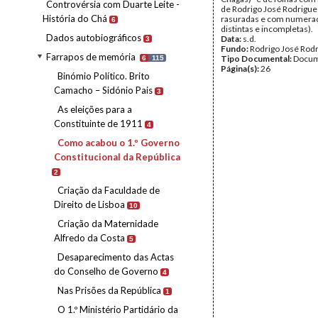
Controvérsia com Duarte Leite -
de Rodrigo José Rodrigue
História do Chá
rasuradas e com numera
6
distintas e incompletas).
Dados autobiográficos
Data:
s.d.
3
Fundo:
Rodrigo José Rod
Farrapos de memória
Tipo Documental:
Docum
6
115
Página(s):
26
Binómio Político. Brito
Camacho – Sidónio Pais
3
As eleições para a
Constituinte de 1911
4
Como acabou o 1.º Governo
Constitucional da República
2
Criação da Faculdade de
Direito de Lisboa
10
Criação da Maternidade
Alfredo da Costa
5
Desaparecimento das Actas
do Conselho de Governo
4
Nas Prisões da República
1
O 1.º Ministério Partidário da