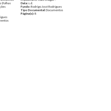
s (folhas
Data:
s.d.
ções
Fundo:
Rodrigo José Rodrigues
Tipo Documental:
Documentos
Página(s):
8
rigues
entos