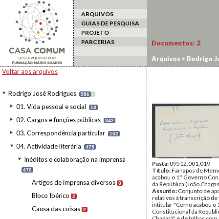
ARQUIVOS
GUIAS DE PESQUISA
PROJETO
PARCERIAS
Documentos:
2
Arquivos
>
Rodrigo J
Constitucional da Re
Voltar aos arquivos
Rodrigo José Rodrigues
986
I
01. Vida pessoal e social
18
02. Cargos e funções públicas
342
03. Correspondência particular
102
04. Actividade literária
475
Inéditos e colaboração na imprensa
Pasta:
09512.001.019
Título:
Farrapos de Mem
470
acabou o 1.º Governo Con
Artigos de imprensa diversos
8
da República (João Chagas
Assunto:
Conjunto de a
Bloco Ibérico
2
relativos à transcrição de 
intitular "Como acabou o 
Causa das coisas
2
Constitucional da Repúbli
Chagas)" e de folhas com