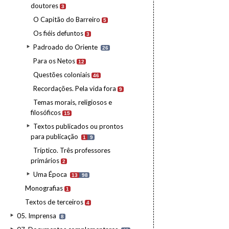
doutores
3
O Capitão do Barreiro
5
Os fiéis defuntos
3
Padroado do Oriente
26
Para os Netos
12
Questões coloniais
46
Recordações. Pela vida fora
9
Temas morais, religiosos e
filosóficos
15
Textos publicados ou prontos
para publicação
1
9
Tríptico. Três professores
primários
2
Uma Época
13
98
Monografias
1
Textos de terceiros
4
05. Imprensa
8