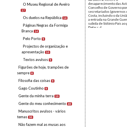
desaparecimento das Act
O Museu Regional de Aveiro
Conselho de Governo por
17
secretariados (governos
Costa, incluindo o da Uni
Os duelos na República
14
a entrada na Grande Guerr
subida de Sidónio Pais ao 
Páginas Negras da Formiga
Data:
s.d.
Branca
Fundo:
Rodrigo José Rod
14
Tipo Documental:
Docum
Pelo Porto
Página(s):
13
9
Projectos de organização e
apresentação
10
Textos avulsos
9
Figurões de hoje, trampões de
sempre
8
Filosofia das coisas
9
Gago Coutinho
9
Gente da minha terra
10
Gente do meu conhecimento
40
Manuscritos avulsos - vários
temas
30
Não fazem mal as musas aos