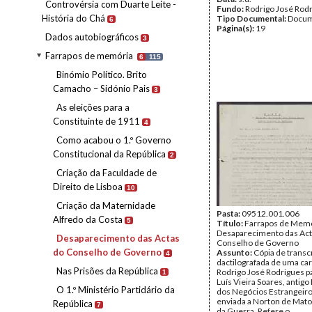
Controvérsia com Duarte Leite -
Fundo:
Rodrigo José Rod
História do Chá
Tipo Documental:
Docum
6
Página(s):
19
Dados autobiográficos
3
Farrapos de memória
6
115
Binómio Político. Brito
Camacho – Sidónio Pais
3
As eleições para a
Constituinte de 1911
4
Como acabou o 1.º Governo
Constitucional da República
2
Criação da Faculdade de
Direito de Lisboa
10
Criação da Maternidade
Pasta:
09512.001.006
Alfredo da Costa
5
Título:
Farrapos de Memó
Desaparecimento das Act
Desaparecimento das Actas
Conselho de Governo
do Conselho de Governo
Assunto:
Cópia de transc
4
dactilografada de uma car
Nas Prisões da República
Rodrigo José Rodrigues p
1
Luís Vieira Soares, antigo
O 1.º Ministério Partidário da
dos Negócios Estrangeir
enviada a Norton de Mato
República
7
da Guerra. Refere o