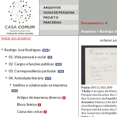
ARQUIVOS
GUIAS DE PESQUISA
PROJETO
PARCERIAS
Documentos:
4
Arquivos
>
Rodrigo J
Farrapos de memóri
Voltar aos arquivos
ordenar po
Rodrigo José Rodrigues
986
I
01. Vida pessoal e social
18
02. Cargos e funções públicas
342
03. Correspondência particular
102
04. Actividade literária
475
Inéditos e colaboração na imprensa
Pasta:
09511.001.009
Título:
Farrapos de Memória
470
Porque não há actas dos
Artigos de imprensa diversos
8
dos Governos da Repúbli
Assunto:
Manuscrito de 
Bloco Ibérico
2
José Rodrigues intitulado "C
Porque não há actas dos
Causa das coisas
2
dos Governos da Repúblic
Data:
s.d.