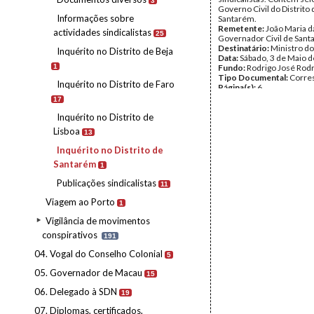
3
Governo Civil do Distrito 
Informações sobre
Santarém.
Remetente:
João Maria d
actividades sindicalistas
25
Governador Civil de San
Destinatário:
Ministro do
Inquérito no Distrito de Beja
Data:
Sábado, 3 de Maio 
1
Fundo:
Rodrigo José Rod
Tipo Documental:
Corre
Inquérito no Distrito de Faro
Página(s):
6
17
Inquérito no Distrito de
Lisboa
13
Inquérito no Distrito de
Santarém
1
Publicações sindicalistas
11
Viagem ao Porto
1
Vigilância de movimentos
conspirativos
191
04. Vogal do Conselho Colonial
5
05. Governador de Macau
15
06. Delegado à SDN
19
07. Diplomas, certificados,