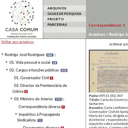
ARQUIVOS
GUIAS DE PESQUISA
PROJETO
PARCERIAS
Correspondência:
1
Arquivos
>
Rodrigo J
à Propaganda Sindica
Voltar aos arquivos
ordenar po
Rodrigo José Rodrigues
986
I
01. Vida pessoal e social
18
02. Cargos e funções públicas
342
01. Governador Civil
1
02. Director da Penitenciária de
Lisboa
2
Pasta:
09515.002.007
03. Ministro do Interior
Título:
Carta do Governo 
270
I
Santarém
Correspondência diversa
7
Assunto:
Carta confidenc
Governador Civil de Sant
Inquéritos à Propaganda
Maria da Costa, dirigida a
do Interior, respondendo
Sindicalista
71
inquérito sobre actividad
Documentos diversos
sindicalistas. Contém sel