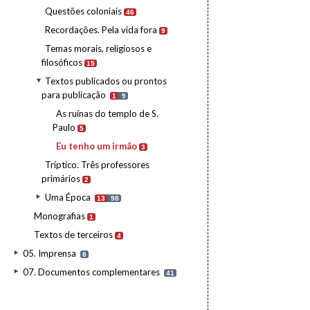
Questões coloniais
46
Recordações. Pela vida fora
9
Temas morais, religiosos e
filosóficos
15
Textos publicados ou prontos
para publicação
1
9
As ruínas do templo de S.
Paulo
5
Eu tenho um irmão
3
Tríptico. Três professores
primários
2
Uma Época
13
98
Monografias
1
Textos de terceiros
4
05. Imprensa
8
07. Documentos complementares
41