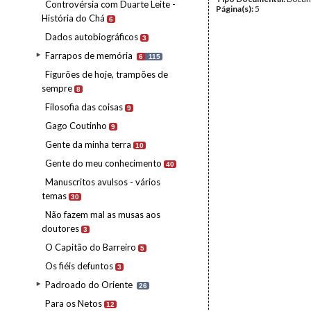
Controvérsia com Duarte Leite -
Página(s):
5
História do Chá
6
Dados autobiográficos
3
Farrapos de memória
6
115
Figurões de hoje, trampões de
sempre
8
Filosofia das coisas
9
Gago Coutinho
9
Gente da minha terra
10
Gente do meu conhecimento
40
Manuscritos avulsos - vários
temas
30
Não fazem mal as musas aos
doutores
3
O Capitão do Barreiro
5
Os fiéis defuntos
3
Padroado do Oriente
26
Para os Netos
12