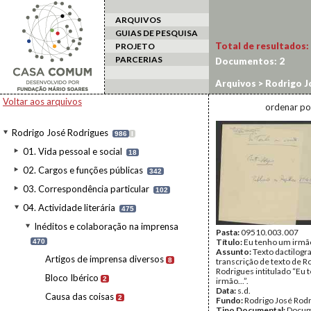
ARQUIVOS
GUIAS DE PESQUISA
Total de resultados:
PROJETO
PARCERIAS
Documentos:
2
Arquivos
>
Rodrigo J
Textos publicados o
Voltar aos arquivos
ordenar po
Rodrigo José Rodrigues
986
I
01. Vida pessoal e social
18
02. Cargos e funções públicas
342
03. Correspondência particular
102
04. Actividade literária
475
Inéditos e colaboração na imprensa
Pasta:
09510.003.007
Título:
Eu tenho um irmão
470
Assunto:
Texto dactilog
Artigos de imprensa diversos
8
transcrição de texto de R
Rodrigues intitulado “Eu
Bloco Ibérico
2
irmão...”.
Data:
s.d.
Causa das coisas
2
Fundo:
Rodrigo José Rod
Tipo Documental:
Docum