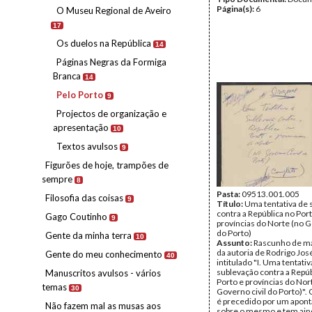
Página(s):
6
O Museu Regional de Aveiro
17
Os duelos na República
14
Páginas Negras da Formiga
Branca
14
Pelo Porto
9
Projectos de organização e
apresentação
10
Textos avulsos
9
Figurões de hoje, trampões de
sempre
8
Pasta:
09513.001.005
Filosofia das coisas
9
Título:
Uma tentativa de 
contra a República no Por
Gago Coutinho
9
províncias do Norte (no G
do Porto)
Gente da minha terra
10
Assunto:
Rascunho de m
da autoria de Rodrigo Jos
Gente do meu conhecimento
40
intitulado "I. Uma tentativ
sublevação contra a Repúb
Manuscritos avulsos - vários
Porto e províncias do Nor
temas
30
Governo civil do Porto)".
é precedido por um apon
Não fazem mal as musas aos
sobre o mesmo e tem ain