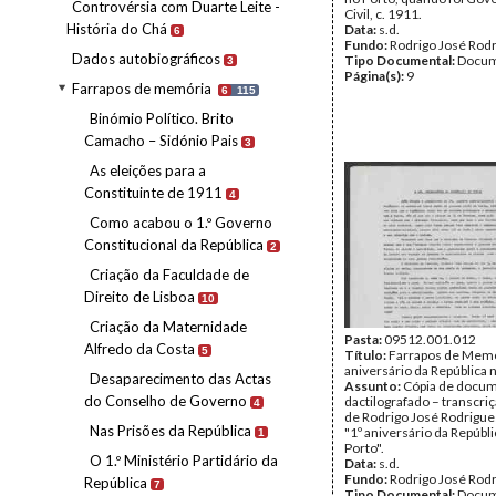
Controvérsia com Duarte Leite -
Civil, c. 1911.
História do Chá
Data:
s.d.
6
Fundo:
Rodrigo José Rod
Dados autobiográficos
Tipo Documental:
Docum
3
Página(s):
9
Farrapos de memória
6
115
Binómio Político. Brito
Camacho – Sidónio Pais
3
As eleições para a
Constituinte de 1911
4
Como acabou o 1.º Governo
Constitucional da República
2
Criação da Faculdade de
Direito de Lisboa
10
Criação da Maternidade
Pasta:
09512.001.012
Alfredo da Costa
5
Título:
Farrapos de Memó
aniversário da República 
Desaparecimento das Actas
Assunto:
Cópia de docu
do Conselho de Governo
dactilografado – transcri
4
de Rodrigo José Rodrigues
Nas Prisões da República
"1º aniversário da Repúbli
1
Porto".
O 1.º Ministério Partidário da
Data:
s.d.
Fundo:
Rodrigo José Rod
República
7
Tipo Documental:
Docum