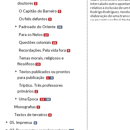
doutores
intercalado outro apont
3
relativo à inclusão de um 
O Capitão do Barreiro
Rodrigo Rodrigues, tendo 
5
elaboração de uma transcr
Os fiéis defuntos
3
se encontra no final dest
documento. Contém aind
Padroado do Oriente
26
anexos, duas cartas do t
coronel José Domingos Pe
Para os Netos
12
Rodrigo Rodrigues, datad
Outubro e 4 de Novembro
Questões coloniais
46
uma das quais acompanh
transcrição manuscrita p
Recordações. Pela vida fora
9
de Rodrigo Rodrigues com 
"Carta do tenente-corone
Temas morais, religiosos e
Domingues Peres, coman
filosóficos
coluna das forças republi
15
enviada do Porto para Br
Textos publicados ou prontos
Data:
s.d.
Fundo:
Rodrigo José Rod
para publicação
1
9
Tipo Documental:
Docum
Página(s):
39
Tríptico. Três professores
primários
2
Uma Época
13
98
Monografias
1
Textos de terceiros
4
05. Imprensa
8