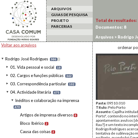
ARQUIVOS
GUIAS DE PESQUISA
Total de resultados:
PROJETO
PARCERIAS
Documentos:
8
Arquivos
>
Rodrigo J
Farrapos de memóri
Voltar aos arquivos
ordenar po
Rodrigo José Rodrigues
986
I
01. Vida pessoal e social
18
02. Cargos e funções públicas
342
03. Correspondência particular
102
04. Actividade literária
475
Inéditos e colaboração na imprensa
Pasta:
09510.010
Título:
Pelo Porto
470
Assunto:
Capilha intitula
Artigos de imprensa diversos
8
Porto", contendo no inter
apontamentos avulsos [d
Bloco Ibérico
2
Rau?] e um texto incompl
Rodrigo Rodrigues acerc
Causa das coisas
2
tentativa de sublevação 
no Porto, quando foi Gov