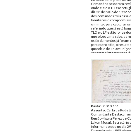
Comandos passaram revis
onde ele e o TLD se refug
dia 28 de Maio de 1992 c
dos comandos foi a casa e
familiares o compromisso
o inimigo para capturar os
referindo que já está long
TLD e o LF estão longe do
que o Leo Lima sabe, as 
os fardamentos já foram
para outro sítio, o resulta
quantia é de 150 muniçõe
conforme informações de
que os tipos vendem gran
dilagramas com o valor d
rupias, só lhe informará 
souber a certeza, a propo
estudantes, o TLD já tem
conhecimento, precisam
documento oficial do Co
Luta para saírem para o ex
recomandando para que t
como a FA acabarem com 
ligações com o Leo Lima 
quer destruir os nossos 
Remetente:
Pasta:
05010.151
Merak
Destinatário:
Assunto:
Carta de Rudy Sp
F. L. [Xana
Data:
Comandante Destacament
1992
Fundo:
Região-4 para Perez de Coe
Arquivo da Resist
Timorense - Pascoela Ba
Lakon Mosu), Secretário 
Tipo Documental:
informando que no dia 29
Corre
Página(s):
Dezembro de 1995 o jov
3