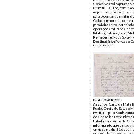
Gonçalves foi capturado
Bilimau/Cailaco, torturad
espancado até deitar san
para o comando militar do
Cailaco, ignora-se do seu
paradeiradeiro, referindo
operações militares indo
Ritabou, Saburai,Tapó, Mul
Remetente:
Rudy Spray (
Destinatário:
Perez de Coe
Lakon Mosu)
Data:
Sábado, 6 de Janeir
Fundo:
Arquivo da Resist
Timorense - Konis Santa
Tipo Documental:
Corre
Página(s):
1
Pasta:
05010.235
Assunto:
Carta de Mate 
Ruak), Chefe do Estado M
FALINTIL para Konis Sant
do Conselho Executivo d
Luta/Frente Armada-CEL
informando que a máquina
enviada no dia 31 de Julh
que os 5 batalhões que 