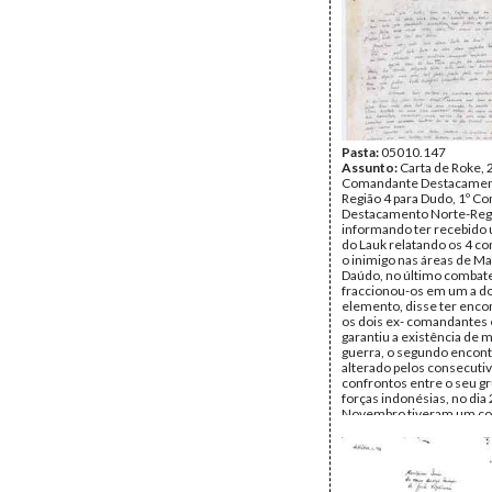
Página(s):
2
Pasta:
05010.147
Assunto:
Carta de Roke, 
Comandante Destacamen
Região 4 para Dudo, 1º 
Destacamento Norte-Reg
informando ter recebido 
do Lauk relatando os 4 
o inimigo nas áreas de M
Daúdo, no último combate
fraccionou-os em um a do
elemento, disse ter enc
os dois ex- comandantes 
garantiu a existência de m
guerra, o segundo encont
alterado pelos consecuti
confrontos entre o seu gr
forças indonésias, no dia
Novembro tiveram um c
Atara onde morre um rec
no dia 26 de Dezembro ca
Makikit Ran Maluk
Remetente:
Roke
Destinatário:
Dudo