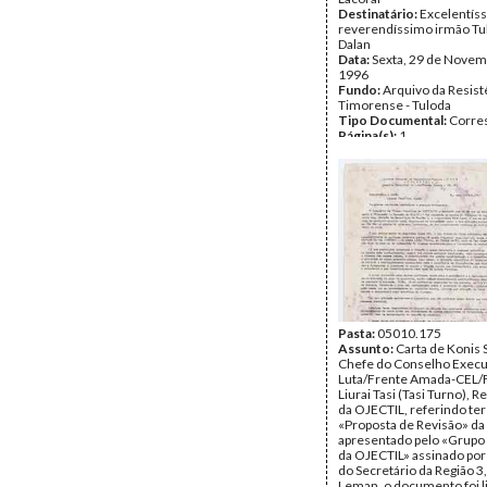
Destinatário:
Excelentís
reverendíssimo irmão Tu
Dalan
Data:
Sexta, 29 de Novem
1996
Fundo:
Arquivo da Resist
Timorense - Tuloda
Tipo Documental:
Corre
Página(s):
1
Pasta:
05010.175
Assunto:
Carta de Konis 
Chefe do Conselho Execu
Luta/Frente Amada-CEL/F
Liurai Tasi (Tasi Turno), 
da OJECTIL, referindo ter
«Proposta de Revisão» da
apresentado pelo «Grupo 
da OJECTIL» assinado por 
do Secretário da Região 3,
Leman, o documento foi l