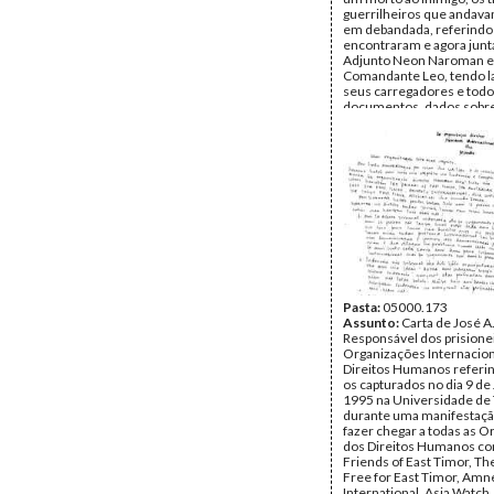
guerrilheiros que andav
em debandada, referindo 
encontraram e agora jun
Adjunto Neon Naroman e
Comandante Leo, tendo l
seus carregadores e todo
documentos, dados sobre
dos Direitos Humanos e a 
Remetente:
Rudy Spray (
Destinatário:
Perez (Piti
Mosu)
Data:
Quinta, 29 de Fever
1996
Fundo:
Arquivo da Resist
Timorense - Konis Santa
Tipo Documental:
Corre
Página(s):
2
Pasta:
05000.173
Assunto:
Carta de José A.
Responsável dos prisionei
Organizações Internacion
Direitos Humanos referi
os capturados no dia 9 de
1995 na Universidade de
durante uma manifestaç
fazer chegar a todas as 
dos Direitos Humanos c
Friends of East Timor, Th
Free for East Timor, Amn
International, Asia Watch