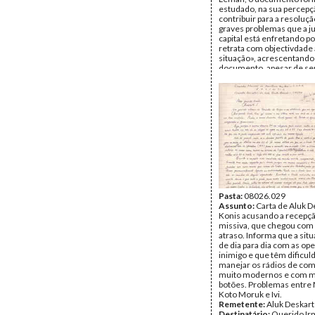
estudado, na sua percepç
contribuir para a resoluç
graves problemas que a 
capital está enfretando p
retrata com objectivdade 
situação», acrescentando
documento, apesar de ser
signatário, é da autoria 
«que está praticamente d
luta há mais de 4 anos»
Remetente:
Konis Santa
Destinatário:
Liurai Tasi 
Data:
Quinta, 10 de Outu
Fundo:
Arquivo da Resist
Timorense - Konis Santa
Tipo Documental:
Corre
Página(s):
1
Pasta:
08026.029
Assunto:
Carta de Aluk D
Konis acusando a recepç
missiva, que chegou com
atraso. Informa que a situ
de dia para dia com as op
inimigo e que têm dificu
manejar os rádios de co
muito modernos e com m
botões. Problemas entre 
Koto Moruk e Ivi.
Remetente:
Aluk Deskart
Destinatário:
Querido Ir