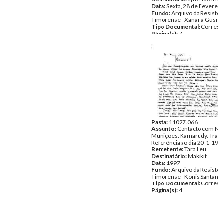
Data:
Sexta, 28 de Fevere
Fundo:
Arquivo da Resist
Timorense - Xanana Gu
Tipo Documental:
Corre
Página(s):
7
Pasta:
11027.066
Assunto:
Contacto com N
Munições. Kamarudy. Tra
Referência ao dia 20-1-1
Remetente:
Tara Leu
Destinatário:
Makikit
Data:
1997
Fundo:
Arquivo da Resist
Timorense - Konis Santa
Tipo Documental:
Corre
Página(s):
4