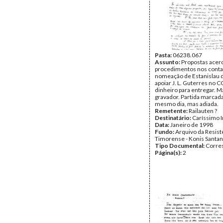
Data:
Dezembro de 1995
Fundo:
Arquivo da Resist
Timorense - Konis Santa
Tipo Documental:
Corre
Página(s):
1
Pasta:
06238.067
Assunto:
Propostas acer
procedimentos nos conta
nomeação de Estanislau da
apoiar J. L. Guterres no 
dinheiro para entregar. 
gravador. Partida marcada
mesmo dia, mas adiada.
Remetente:
Railauten ?
Destinatário:
Caríssimo 
Data:
Janeiro de 1998
Fundo:
Arquivo da Resist
Timorense - Konis Santa
Tipo Documental:
Corre
Página(s):
2