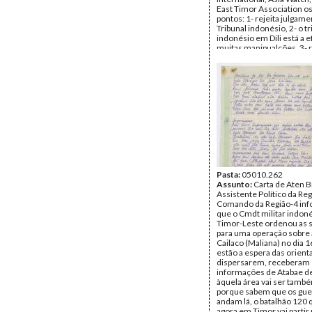
East Timor Association o
pontos: 1- rejeita julgame
Tribunal indonésio, 2- o tr
indonésio em Dili está a 
muitas manipualções, 3- 
sentença feita por este Tr
foram obrigados para es
Suharto pedindo clemênci
apresentando a lista dos 
e a pena a cumprir
Remetente:
José A. Belo
Destinatário:
Organizaçã
Direitos Humanos
Data:
1995
Fundo:
Arquivo da Resist
Timorense - Ramos-Hort
Tipo Documental:
Corre
Página(s):
Pasta:
05010.262
2
Assunto:
Carta de Aten B
Assistente Político da Reg
Comando da Região-4 in
que o Cmdt militar indon
Timor-Leste ordenou as s
para uma operação sobre 
Cailaco (Maliana) no dia 16
estão a espera das orient
dispersarem, receberam
informações de Atabae d
àquela área vai ser tamb
porque sabem que os guer
andam lá, o batalhão 120 
agora em Timor vai partir 