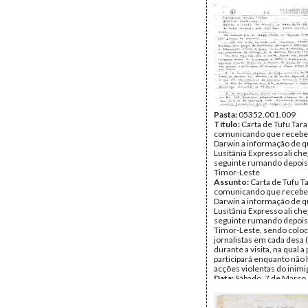
lhes informações e comid
não ter total confiança
Remetente:
Roke KM
Destinatário:
Dudo
Data:
1995
Fundo:
Arquivo da Resist
Timorense - Konis Santa
Tipo Documental:
Corre
Página(s):
2
Pasta:
05352.001.009
Título:
Carta de Tufu Tara
comunicando que recebe
Darwin a informação de q
Lusitânia Expresso ali che
seguinte rumando depois
Timor-Leste
Assunto:
Carta de Tufu Ta
comunicando que recebe
Darwin a informação de q
Lusitânia Expresso ali che
seguinte rumando depois
Timor-Leste, sendo colo
jornalistas em cada desa 
durante a visita, na qual a
participará enquanto não
acções violentas do inimi
Data:
Sábado, 7 de Março
Fundo:
Arquivo da Resist
Timorense - Pascoela Ba
Tipo Documental:
Corre