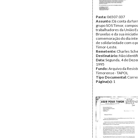
Pasta:
06507.037
Assunto:
Dá conta da fo
grupo SOS Timor, compos
trabalhadores da União E
Bruxelas e da sua iniciati
comemoração do dia inte
de solidariedade com o p
Timor-Leste.
Remetente:
Charles Sche
Destinatário:
Não identif
Data:
Segunda, 4 de Dez
1995
Fundo:
Arquivo da Resist
Timorense - TAPOL
Tipo Documental:
Corre
Página(s):
1