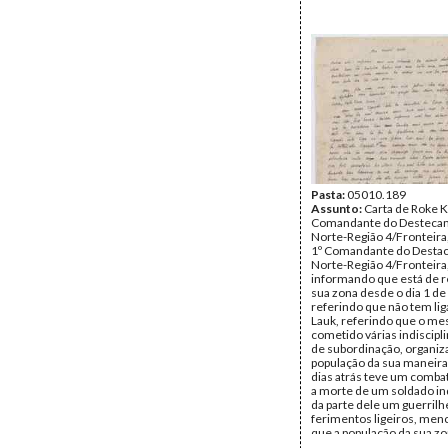
Pasta:
05010.189
Assunto:
Carta de Roke K
Comandante do Desteca
Norte-Região 4/Fronteira
1º Comandante do Desta
Norte-Região 4/Fronteira
informando que está de r
sua zona desde o dia 1 de
referindo que não tem li
Lauk, referindo que o m
cometido várias indiscipli
de subordinação, organiz
população da sua maneira,
dias atrás teve um comb
a morte de um soldado in
da parte dele um guerril
ferimentos ligeiros, me
que a população da sua zo
maioria está organizada,