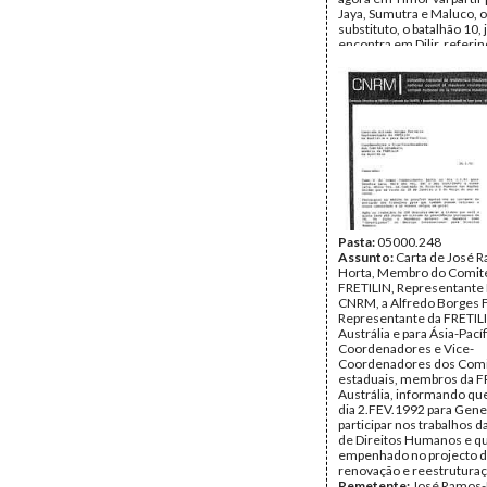
Jaya, Sumutra e Maluco, 
substituto, o batalhão 10, 
encontra em Dilir, referi
juntar-se-ão ao grupo do 
Neon Naroman caso a sit
sua zona piorar
Remetente:
Aten Brani
Data:
Abril de 1995
Fundo:
Arquivo da Resist
Timorense - Konis Santa
Tipo Documental:
Corre
Página(s):
3
Pasta:
05000.248
Assunto:
Carta de José 
Horta, Membro do Comité
FRETILIN, Representante 
CNRM, a Alfredo Borges F
Representante da FRETIL
Austrália e para Ásia-Pacíf
Coordenadores e Vice-
Coordenadores dos Com
estaduais, membros da F
Austrália, informando que
dia 2.FEV.1992 para Gene
participar nos trabalhos 
de Direitos Humanos e q
empenhado no projecto 
renovação e reestrutura
Remetente:
José Ramos-