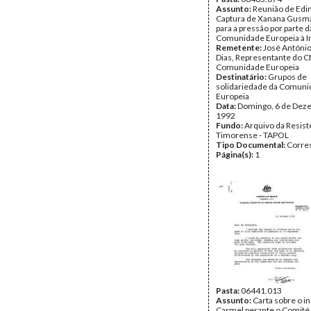
Assunto:
Reunião de Edi
Captura de Xanana Gusmã
para a pressão por parte d
Comunidade Europeia à I
Remetente:
José Antóni
Dias, Representante do 
Comunidade Europeia
Destinatário:
Grupos de
solidariedade da Comun
Europeia
Data:
Domingo, 6 de Dez
1992
Fundo:
Arquivo da Resist
Timorense - TAPOL
Tipo Documental:
Corre
Página(s):
1
Pasta:
06441.013
Assunto:
Carta sobre o in
Carmel perante o Comité