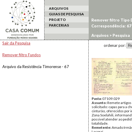
ARQUIVOS
GUIAS DE PESQUISA
PROJETO
Remover filtro Tipo
PARCERIAS
Correspondência: 67
Arquivos
> Pesquisa
Sair da Pesquisa
ordenar por:
Remover filtro Fundos
Arquivo da Resistência Timorense - 67
Pasta:
07109.029
Assunto:
Remete artigos
solicitado: capas para a ch
cinturão, oferecidos por 
Zona Soelahili, informand
possivel atender ao pedid
totalidade.
Remetente:
Amado Irmão
Lacorai