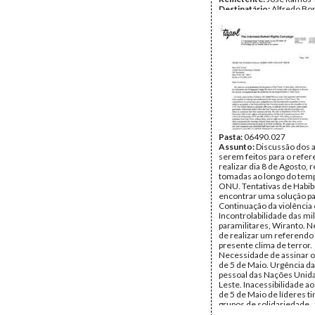
Destinatário:
Alfredo Bo
Ferreira
Data:
Domingo, 26 de Jan
1992
Fundo:
Arquivo da Resist
Timorense - Ramos-Hort
Tipo Documental:
Corre
Página(s):
2
Pasta:
06490.027
Assunto:
Discussão dos a
serem feitos para o refer
realizar dia 8 de Agosto,
tomadas ao longo do temp
ONU. Tentativas de Habib
encontrar uma solução pac
Continuação da violência
Incontrolabilidade das mil
paramilitares, Wiranto. 
de realizar um referendo
presente clima de terror.
Necessidade de assinar 
de 5 de Maio. Urgência da
pessoal das Nações Unida
Leste. Inacessibilidade a
de 5 de Maio de líderes 
grupos de solidariedade.
Reivindicações: garantia 