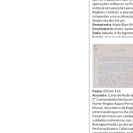
operações militares na P
estão já em posições para
Regiões Centrais e que p
responder a essa situaçã
dispersão das forças.
Remetente:
Mate Bian (M
Destinatário:
Konis Sant
Data:
Sábado, 6 de Agost
Fundo:
Arquivo da Resist
Timorense - Konis Santa
Tipo Documental:
Corre
Página(s):
3
Pasta:
05010.156
Assunto:
Carta de Rudy S
2º Comandante Destaca
Norte-Região 4 para Perez
Mosu), Secretário da Regi
informando que no dia 26
Fevereiro teve um comba
soldados indonésios nas 
Bonegoa/Heda Lau durant
deslocação para Cailaco 
um morto ao inimigo, os t