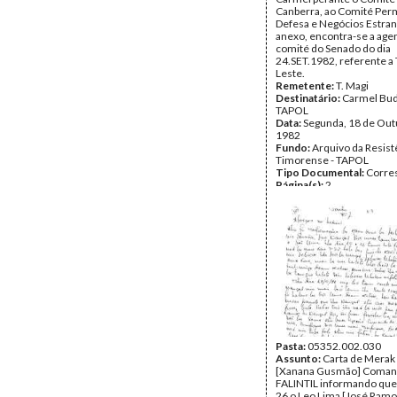
Canberra, ao Comité Per
Defesa e Negócios Estran
anexo, encontra-se a age
comité do Senado do dia
24.SET.1982, referente a
Leste.
Remetente:
T. Magi
Destinatário:
Carmel Bud
TAPOL
Data:
Segunda, 18 de Out
1982
Fundo:
Arquivo da Resist
Timorense - TAPOL
Tipo Documental:
Corre
Página(s):
2
Pasta:
05352.002.030
Assunto:
Carta de Merak 
[Xanana Gusmão] Coman
FALINTIL informando que 
26 o Leo Lima [José Ramo