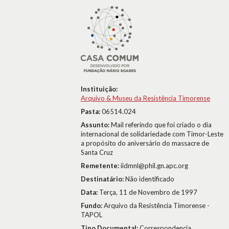
Instituição:
Arquivo & Museu da Resistência Timorense
Pasta:
06514.024
Assunto:
Mail referindo que foi criado o dia
internacional de solidariedade com Timor-Leste
a propósito do aniversário do massacre de
Santa Cruz
Remetente:
iidmnl@phil.gn.apc.org
Destinatário:
Não identificado
Data:
Terça, 11 de Novembro de 1997
Fundo:
Arquivo da Resistência Timorense -
TAPOL
Tipo Documental:
Correspondencia