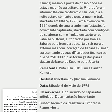
Xanana) mesmo a porta da prisão onde ele
estava mas não acreditava, às 9 horas foram
informar-lhe que capturam o seu líder, dia e
noite estava sómente a penasr quem o traiu,
libertado em 08/09/1993, em Novembro de
1994 depois de uma grande manifestação, foi
novamente capturado, libertado com condições
de colaborar com o inmigo em capturar ou
Sabalae ou Konis, autorizados por Konis e
Sabalae para irem para Jacarta e sair para o
exterior mas com indicação de Xanana Gusmão,
apresentando as suas dificuldades financeiras,
que os 250.000 rupias foram gastos para a
viagem de barco de Kupang para Jacarta
Remetente:
Puto Oan Kiak Funu e Harizon
Komoro
Destinatário:
Kamudy (Xanana Gusmão)
Data:
Sábado, 6 de Maio de 1995
Observações:
Doc. incluído no separador
intitulado: Documentação Importante
Fundo:
Arquivo da Resistência Timorense -
Ramos-Horta