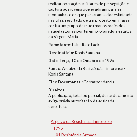
realizar operações militares de perseguição e
captura aos jovens que evadiram para as
montanhas e os que passaram a cladestinidade
nas vilas, resultado de um protesto em massa
contra um grupo de muçulmanos radicados
naquelas zonas por terem profanado a estátua
da Virgem Maria
Remetente:
Falur Rate Laek
Destinatário:
Konis Santana
Data:
Terça, 10 de Outubro de 1995
Fundo:
Arquivo da Resistência Timorense -
Konis Santana
Tipo Documental:
Correspondencia
Direitos:
A publicação, total ou parcial, deste documento
exige prévia autorização da entidade
detentora.
Arquivo da Resistência Timorense
1995
01.Resistência Armada