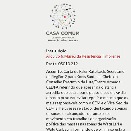
Instituição:
Arquivo & Museu da Resistência Timorense
Pasta:
05010.219
Assunto:
Carta de Falur Rate Laek, Secretário
da Região-2 para Konis Santana, Chefe do
Conselho Executivo da Luta/Frente Armada-
CEL/FA referindo que apesar da distância
acredita que está a par e passo o seu dia-a-dia,
dizendo procurar evitar repetir o mesmo que os
mais responsáveis como o CEM e o Vice-Sec. da
CDF já lhe tivesse relatado, destacando apenas
os sucessos alcançados durante o seu
movimento em trabalhos de organização
política das massas nas zonas de Watu Lari e
Watu Carbau, informando que o inimigo está a