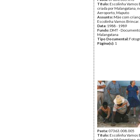
Título:
Escolinha Vamos B
criada por Malangatana, n
Aeroporto, Maputo
Assunto:
Mãe com crianç
Escolinha Vamos Brincar.
Data:
1988 - 1989
Fundo:
DMT - Document
Malangatana
Tipo Documental:
Fotogr
Página(s):
1
Pasta:
07363.008.005
Título:
Escolinha Vamos B
criada por Malangatana, n