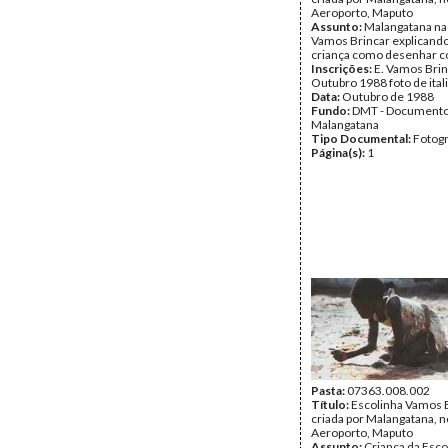
Aeroporto, Maputo
Assunto:
Malangatana na
Vamos Brincar explicand
criança como desenhar co
Inscrições:
E. Vamos Brin
Outubro 1988 foto de ital
Data:
Outubro de 1988
Fundo:
DMT - Document
Malangatana
Tipo Documental:
Fotogr
Página(s):
1
Pasta:
07363.008.002
Título:
Escolinha Vamos B
criada por Malangatana, n
Aeroporto, Maputo
Assunto:
Criança da Esco