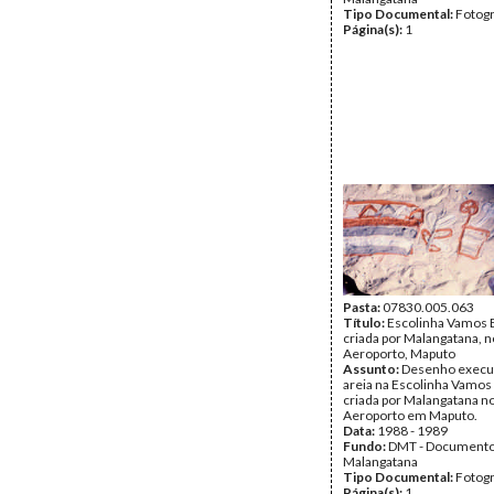
Tipo Documental:
Fotogr
Página(s):
1
Pasta:
07830.005.063
Título:
Escolinha Vamos B
criada por Malangatana, n
Aeroporto, Maputo
Assunto:
Desenho execu
areia na Escolinha Vamos 
criada por Malangatana no
Aeroporto em Maputo.
Data:
1988 - 1989
Fundo:
DMT - Document
Malangatana
Tipo Documental:
Fotogr
Página(s):
1