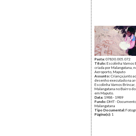
Pasta:
07830.005.072
Título:
Escolinha Vamos B
criada por Malangatana, n
Aeroporto, Maputo
Assunto:
Criança junto a
desenho executado na ar
Escolinha Vamos Brincar, 
Malangatana no Bairro do
em Maputo.
Data:
1988 - 1989
Fundo:
DMT - Document
Malangatana
Tipo Documental:
Fotogr
Página(s):
1