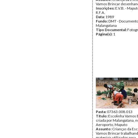
Vamos Brincar desenhand
Inscrições:
E.V.B. - Mapu
R.F.A.
Data:
1989
Fundo:
DMT - Document
Malangatana
Tipo Documental:
Fotogr
Página(s):
1
Pasta:
07363.008.013
Título:
Escolinha Vamos B
criada por Malangatana, n
Aeroporto, Maputo
Assunto:
Crianças da Esc
Vamos Brincar trabalhan
materiais utilizados para