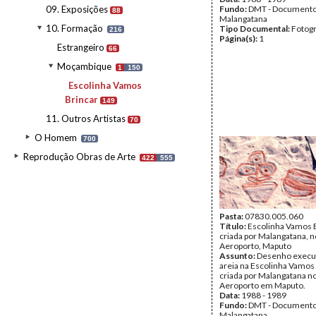
09. Exposições
Fundo:
DMT - Document
88
Malangatana
10. Formação
Tipo Documental:
Fotogr
216
Página(s):
1
Estrangeiro
66
Moçambique
1
150
Escolinha Vamos
Brincar
149
11. Outros Artistas
70
O Homem
700
Reprodução Obras de Arte
422
555
Pasta:
07830.005.060
Título:
Escolinha Vamos B
criada por Malangatana, n
Aeroporto, Maputo
Assunto:
Desenho execu
areia na Escolinha Vamos 
criada por Malangatana no
Aeroporto em Maputo.
Data:
1988 - 1989
Fundo:
DMT - Document
Malangatana