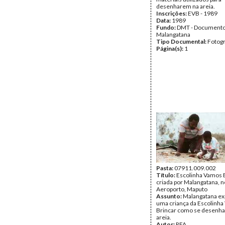
desenharem na areia.
Inscrições:
EVB - 1989
Data:
1989
Fundo:
DMT - Document
Malangatana
Tipo Documental:
Fotogr
Página(s):
1
Pasta:
07911.009.002
Título:
Escolinha Vamos B
criada por Malangatana, n
Aeroporto, Maputo
Assunto:
Malangatana ex
uma criança da Escolinh
Brincar como se desenha
areia.
Autor:
RFA