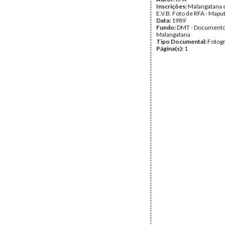
Inscrições:
Malangatana e
E.V.B. Foto de RFA - Mapu
Data:
1989
Fundo:
DMT - Document
Malangatana
Tipo Documental:
Fotogr
Página(s):
1