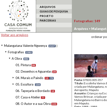
ARQUIVOS
GUIAS DE PESQUISA
PROJETO
PARCERIAS
Fotografias:
149
Arquivos
>
Malangat
Escolinha Vamos Bri
Voltar aos arquivos
ordenar po
Malangatana Valente Ngwenya
2137
I
Fotografias
1582
A Obra
882
01. Pintura
86
02. Desenhos e Aguarelas
28
04. Murais e Painéis
13
70
Pasta:
07830.005.057
Título:
Escolinha Vamos B
05. Escultura
134
criada por Malangatana, n
Aeroporto, Maputo
06. Tapeçaria e Bordado
10
Assunto:
Crianças na Esc
Vamos Brincar, criada por
07. Casa e Atelier
77
Malangatana no Bairro do
em Maputo.
08. O Autor e a sua Obra
103
Data:
1988 - 1989