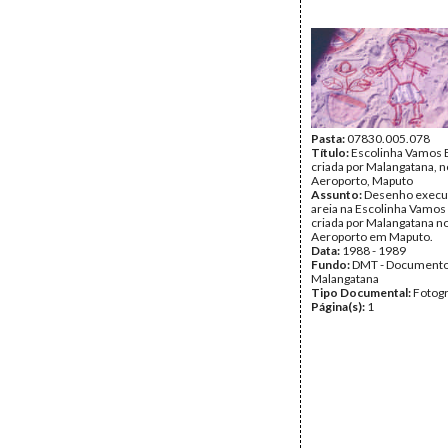
Pasta:
07830.005.078
Título:
Escolinha Vamos B
criada por Malangatana, n
Aeroporto, Maputo
Assunto:
Desenho execu
areia na Escolinha Vamos 
criada por Malangatana no
Aeroporto em Maputo.
Data:
1988 - 1989
Fundo:
DMT - Document
Malangatana
Tipo Documental:
Fotogr
Página(s):
1