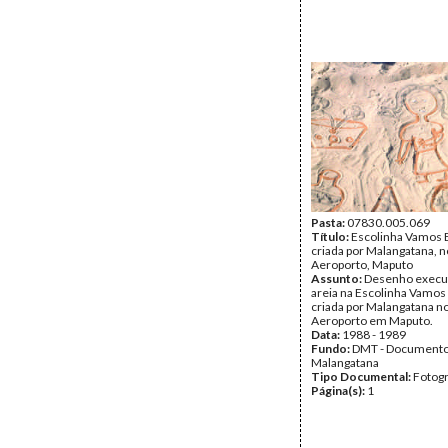
Pasta:
07830.005.069
Título:
Escolinha Vamos B
criada por Malangatana, n
Aeroporto, Maputo
Assunto:
Desenho execu
areia na Escolinha Vamos 
criada por Malangatana no
Aeroporto em Maputo.
Data:
1988 - 1989
Fundo:
DMT - Document
Malangatana
Tipo Documental:
Fotogr
Página(s):
1