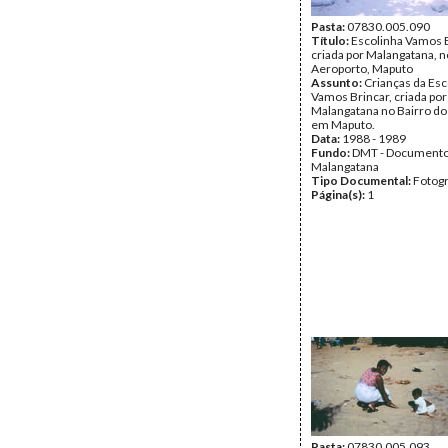
Pasta:
07830.005.090
Título:
Escolinha Vamos B
criada por Malangatana, n
Aeroporto, Maputo
Assunto:
Crianças da Esc
Vamos Brincar, criada por
Malangatana no Bairro do
em Maputo.
Data:
1988 - 1989
Fundo:
DMT - Document
Malangatana
Tipo Documental:
Fotogr
Página(s):
1
Pasta:
07830.005.093