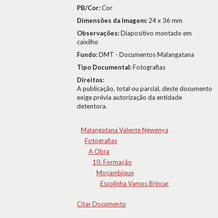
PB/Cor:
Cor
Dimensões da Imagem:
24 x 36 mm
Observações:
Diapositivo montado em
caixilho
Fundo:
DMT - Documentos Malangatana
Tipo Documental:
Fotografias
Direitos:
A publicação, total ou parcial, deste documento
exige prévia autorização da entidade
detentora.
Malangatana Valente Ngwenya
Fotografias
A Obra
10. Formação
Moçambique
Escolinha Vamos Brincar
Citar Documento