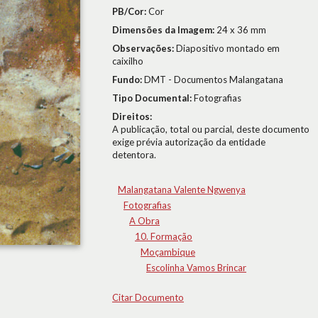
PB/Cor:
Cor
Dimensões da Imagem:
24 x 36 mm
Observações:
Diapositivo montado em
caixilho
Fundo:
DMT - Documentos Malangatana
Tipo Documental:
Fotografias
Direitos:
A publicação, total ou parcial, deste documento
exige prévia autorização da entidade
detentora.
Malangatana Valente Ngwenya
Fotografias
A Obra
10. Formação
Moçambique
Escolinha Vamos Brincar
Citar Documento