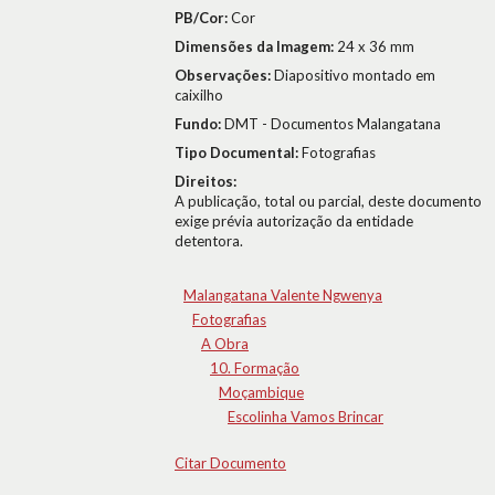
PB/Cor:
Cor
Dimensões da Imagem:
24 x 36 mm
Observações:
Diapositivo montado em
caixilho
Fundo:
DMT - Documentos Malangatana
Tipo Documental:
Fotografias
Direitos:
A publicação, total ou parcial, deste documento
exige prévia autorização da entidade
detentora.
Malangatana Valente Ngwenya
Fotografias
A Obra
10. Formação
Moçambique
Escolinha Vamos Brincar
Citar Documento