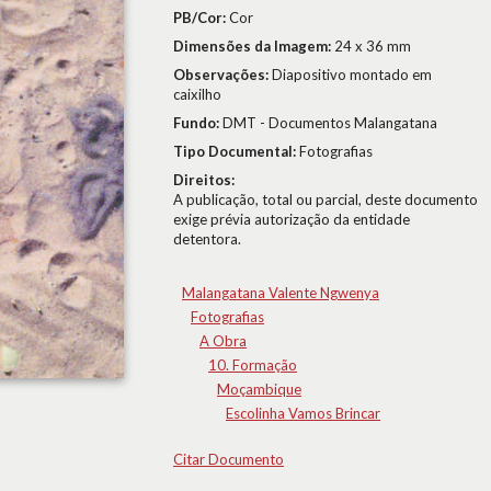
PB/Cor:
Cor
Dimensões da Imagem:
24 x 36 mm
Observações:
Diapositivo montado em
caixilho
Fundo:
DMT - Documentos Malangatana
Tipo Documental:
Fotografias
Direitos:
A publicação, total ou parcial, deste documento
exige prévia autorização da entidade
detentora.
Malangatana Valente Ngwenya
Fotografias
A Obra
10. Formação
Moçambique
Escolinha Vamos Brincar
Citar Documento