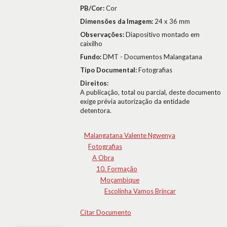
PB/Cor:
Cor
Dimensões da Imagem:
24 x 36 mm
Observações:
Diapositivo montado em
caixilho
Fundo:
DMT - Documentos Malangatana
Tipo Documental:
Fotografias
Direitos:
A publicação, total ou parcial, deste documento
exige prévia autorização da entidade
detentora.
Malangatana Valente Ngwenya
Fotografias
A Obra
10. Formação
Moçambique
Escolinha Vamos Brincar
Citar Documento