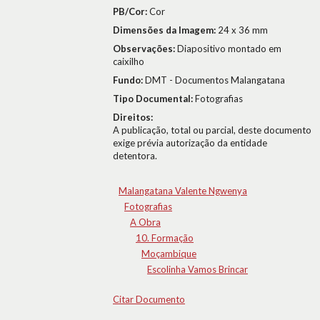
PB/Cor:
Cor
Dimensões da Imagem:
24 x 36 mm
Observações:
Diapositivo montado em
caixilho
Fundo:
DMT - Documentos Malangatana
Tipo Documental:
Fotografias
Direitos:
A publicação, total ou parcial, deste documento
exige prévia autorização da entidade
detentora.
Malangatana Valente Ngwenya
Fotografias
A Obra
10. Formação
Moçambique
Escolinha Vamos Brincar
Citar Documento