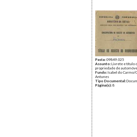
Pasta:
09849.025
Assunto:
Livrete e título 
propriedade de automóve
Fundo:
Isabel do Carmo/
Antunes
Tipo Documental:
Docum
Página(s):
8