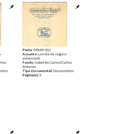
Pasta:
09849.032
o
Assunto:
Livrete de seguro
automóvel.
rlos
Fundo:
Isabel do Carmo/Carlos
Antunes
ntos
Tipo Documental:
Documentos
Página(s):
3