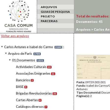
ARQUIVOS
GUIAS DE PESQUISA
Total de resultados:
PROJETO
PARCERIAS
Documentos:
41
Arquivos
>
Carlos An
Voltar aos arquivos
Carlos Antunes e Isabel do Carmo
2180
I
Arquivo de Paris
1789
01.Documentos
1221
Actividades Culturais
20
Associações Emigrantes
11
Bancários
2
Pasta:
09729.003.001
Fundo:
Isabel do Carmo/
BASE
9
Antunes
Tipo Documental:
Docum
Brigadas Revolucionárias
35
Página(s):
2
Cartas Abertas
6
Catálogos diversos
7