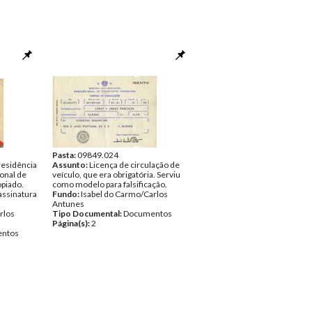
Pasta:
09849.024
esidência
Assunto:
Licença de circulação de
ional de
veículo, que era obrigatória. Serviu
opiado.
como modelo para falsificação.
assinatura
Fundo:
Isabel do Carmo/Carlos
Antunes
rlos
Tipo Documental:
Documentos
Página(s):
2
ntos