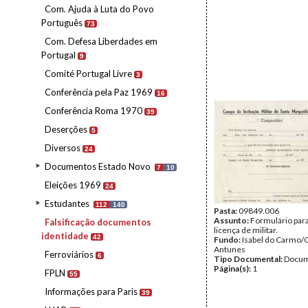
Com. Ajuda à Luta do Povo
Português
73
Com. Defesa Liberdades em
Portugal
9
Comité Portugal Livre
3
Conferência pela Paz 1969
16
Conferência Roma 1970
39
Deserções
5
Diversos
24
Documentos Estado Novo
7
10
Eleições 1969
24
Estudantes
112
140
Pasta:
09849.006
Assunto:
Formulário para 
Falsificação documentos
licença de militar.
identidade
42
Fundo:
Isabel do Carmo/
Antunes
Ferroviários
6
Tipo Documental:
Docum
Página(s):
1
FPLN
55
Informações para Paris
39