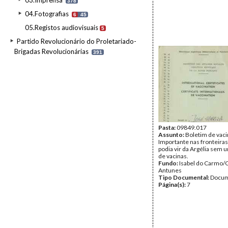
03.Imprensa
378
04.Fotografias
6
45
05.Registos audiovisuais
5
Partido Revolucionário do Proletariado-
Brigadas Revolucionárias
391
Pasta:
09849.017
Assunto:
Boletim de vaci
Importante nas fronteiras
podia vir da Argélia sem 
de vacinas.
Fundo:
Isabel do Carmo/
Antunes
Tipo Documental:
Docum
Página(s):
7