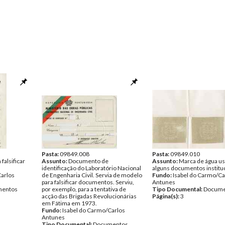
Pasta:
09849.008
Pasta:
09849.010
falsificar
Assunto:
Documento de
Assunto:
Marca de água u
identificação do Laboratório Nacional
alguns documentos instituc
Carlos
de Engenharia Civil. Servia de modelo
Fundo:
Isabel do Carmo/Ca
para falsificar documentos. Serviu,
Antunes
entos
por exemplo, para a tentativa de
Tipo Documental:
Docume
acção das Brigadas Revolucionárias
Página(s):
3
em Fátima em 1973.
Fundo:
Isabel do Carmo/Carlos
Antunes
Tipo Documental:
Documentos