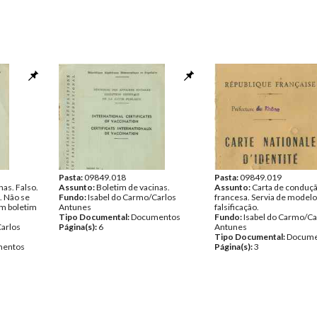
Pasta:
09849.018
Pasta:
09849.019
nas. Falso.
Assunto:
Boletim de vacinas.
Assunto:
Carta de conduç
. Não se
Fundo:
Isabel do Carmo/Carlos
francesa. Servia de modelo
um boletim
Antunes
falsificação.
Tipo Documental:
Documentos
Fundo:
Isabel do Carmo/Ca
Carlos
Página(s):
6
Antunes
Tipo Documental:
Docume
entos
Página(s):
3