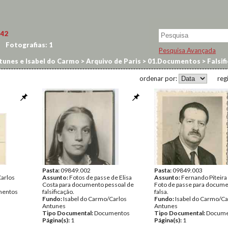
42
Fotografias:
1
Pesquisa Avançada
tunes e Isabel do Carmo
>
Arquivo de Paris
>
01.Documentos
>
Falsif
ordenar por:
reg
Pasta:
09849.002
Pasta:
09849.003
Carlos
Assunto:
Fotos de passe de Elisa
Assunto:
Fernando Piteira
Costa para documento pessoal de
Foto de passe para docum
entos
falsificação.
falsa.
Fundo:
Isabel do Carmo/Carlos
Fundo:
Isabel do Carmo/Ca
Antunes
Antunes
Tipo Documental:
Documentos
Tipo Documental:
Docume
Página(s):
1
Página(s):
1