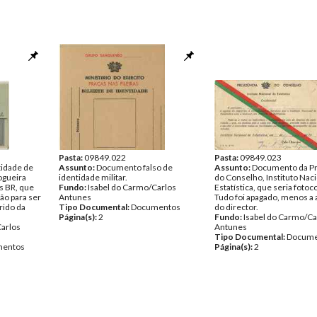
Pasta:
09849.022
Pasta:
09849.023
tidade de
Assunto:
Documento falso de
Assunto:
Documento da Pr
ogueira
identidade militar.
do Conselho, Instituto Nac
as BR, que
Fundo:
Isabel do Carmo/Carlos
Estatística, que seria fotoc
ção para ser
Antunes
Tudo foi apagado, menos a 
rido da
Tipo Documental:
Documentos
do director.
Página(s):
2
Fundo:
Isabel do Carmo/Ca
Carlos
Antunes
Tipo Documental:
Docume
entos
Página(s):
2