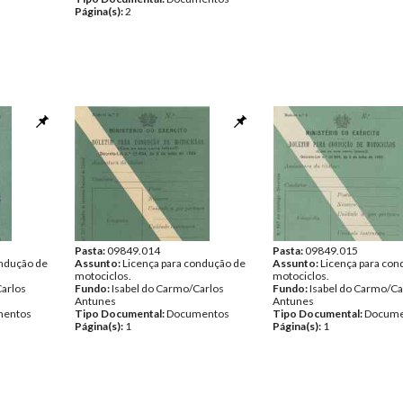
Página(s):
2
Pasta:
09849.014
Pasta:
09849.015
ondução de
Assunto:
Licença para condução de
Assunto:
Licença para con
motociclos.
motociclos.
Carlos
Fundo:
Isabel do Carmo/Carlos
Fundo:
Isabel do Carmo/Ca
Antunes
Antunes
entos
Tipo Documental:
Documentos
Tipo Documental:
Docume
Página(s):
1
Página(s):
1