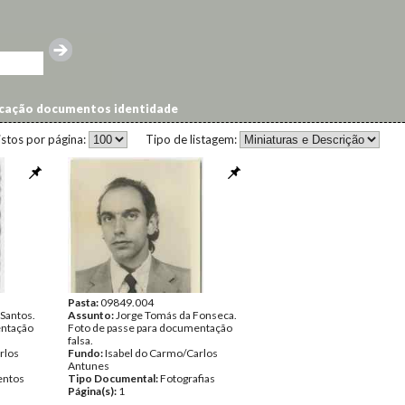
icação documentos identidade
istos por página:
Tipo de listagem:
Pasta:
09849.004
 Santos.
Assunto:
Jorge Tomás da Fonseca.
entação
Foto de passe para documentação
falsa.
rlos
Fundo:
Isabel do Carmo/Carlos
Antunes
ntos
Tipo Documental:
Fotografias
Página(s):
1