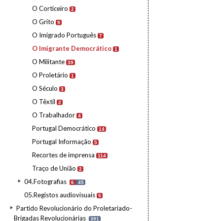
O Corticeiro
2
O Grito
9
O Imigrado Português
7
O Imigrante Democrático
1
O Militante
39
O Proletário
1
O Século
3
O Têxtil
2
O Trabalhador
4
Portugal Democrático
14
Portugal Informação
5
Recortes de imprensa
114
Traço de União
2
04.Fotografias
6
45
05.Registos audiovisuais
5
Partido Revolucionário do Proletariado-
Brigadas Revolucionárias
391