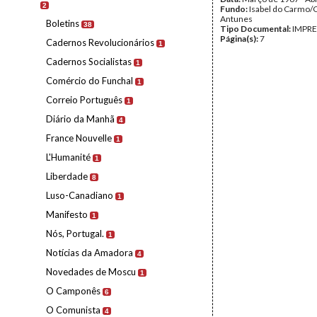
2
Fundo:
Isabel do Carmo/
Antunes
Boletins
38
Tipo Documental:
IMPR
Página(s):
7
Cadernos Revolucionários
1
Cadernos Socialistas
1
Comércio do Funchal
1
Correio Português
1
Diário da Manhã
4
France Nouvelle
1
L'Humanité
1
Liberdade
8
Luso-Canadiano
1
Manifesto
1
Nós, Portugal.
1
Notícias da Amadora
4
Novedades de Moscu
1
O Camponês
6
O Comunista
4