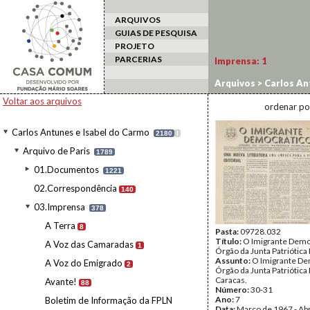
ARQUIVOS
GUIAS DE PESQUISA
PROJETO
PARCERIAS
Imprensa:
1
Arquivos
>
Carlos An
Voltar aos arquivos
ordenar po
Carlos Antunes e Isabel do Carmo
2180
I
Arquivo de Paris
1789
01.Documentos
1221
02.Correspondência
140
03.Imprensa
378
A Terra
8
Pasta:
09728.032
Título:
O Imigrante Demo
A Voz das Camaradas
1
Órgão da Junta Patriótica
Assunto:
O Imigrante De
A Voz do Emigrado
2
Órgão da Junta Patriótica
Caracas.
Avante!
88
Número:
30-31
Ano:
7
Boletim de Informação da FPLN
Data:
Março de 1967 - Abr