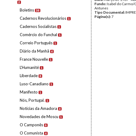
2
Fundo:
Isabel do Carmo/
Antunes
Boletins
38
Tipo Documental:
IMPR
Página(s):
7
Cadernos Revolucionários
1
Cadernos Socialistas
1
Comércio do Funchal
1
Correio Português
1
Diário da Manhã
4
France Nouvelle
1
L'Humanité
1
Liberdade
8
Luso-Canadiano
1
Manifesto
1
Nós, Portugal.
1
Notícias da Amadora
4
Novedades de Moscu
1
O Camponês
6
O Comunista
4