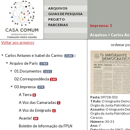
ARQUIVOS
GUIAS DE PESQUISA
PROJETO
PARCERIAS
Imprensa:
1
Arquivos
>
Carlos An
Voltar aos arquivos
ordenar po
Carlos Antunes e Isabel do Carmo
2180
I
Arquivo de Paris
1789
01.Documentos
1221
02.Correspondência
140
03.Imprensa
378
A Terra
8
Pasta:
09728.032
Título:
O Imigrante Demo
A Voz das Camaradas
1
Órgão da Junta Patriótica
Assunto:
O Imigrante De
A Voz do Emigrado
2
Órgão da Junta Patriótica
Caracas.
Avante!
88
Número:
30-31
Ano:
7
Boletim de Informação da FPLN
Data:
Março de 1967 - Abr