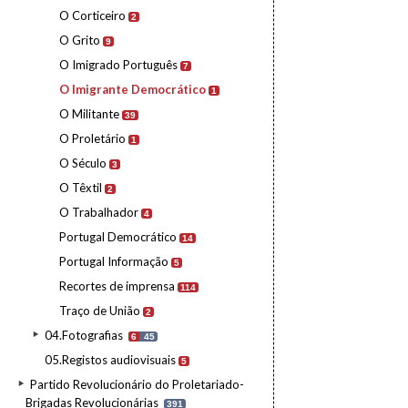
O Corticeiro
2
O Grito
9
O Imigrado Português
7
O Imigrante Democrático
1
O Militante
39
O Proletário
1
O Século
3
O Têxtil
2
O Trabalhador
4
Portugal Democrático
14
Portugal Informação
5
Recortes de imprensa
114
Traço de União
2
04.Fotografias
6
45
05.Registos audiovisuais
5
Partido Revolucionário do Proletariado-
Brigadas Revolucionárias
391