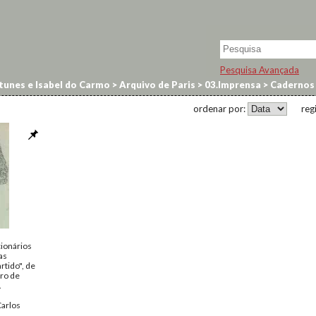
Pesquisa Avançada
tunes e Isabel do Carmo
>
Arquivo de Paris
>
03.Imprensa
>
Cadernos 
ordenar por:
reg
ionários
as
rtido", de
ro de
.
Carlos