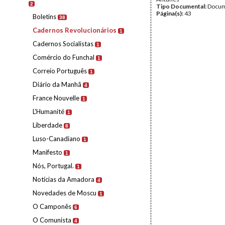
2
Tipo Documental:
Docum
Página(s):
43
Boletins
38
Cadernos Revolucionários
1
Cadernos Socialistas
1
Comércio do Funchal
1
Correio Português
1
Diário da Manhã
4
France Nouvelle
1
L'Humanité
1
Liberdade
8
Luso-Canadiano
1
Manifesto
1
Nós, Portugal.
1
Notícias da Amadora
4
Novedades de Moscu
1
O Camponês
6
O Comunista
4