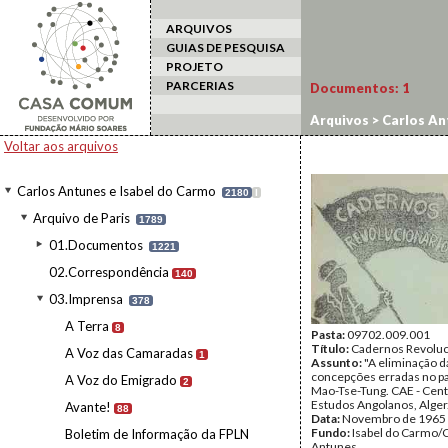
ARQUIVOS
GUIAS DE PESQUISA
PROJETO
PARCERIAS
Documentos:
1
Arquivos
>
Carlos An
Voltar aos arquivos
Carlos Antunes e Isabel do Carmo
2180
I
Arquivo de Paris
1789
01.Documentos
1221
02.Correspondência
140
03.Imprensa
378
A Terra
8
Pasta:
09702.009.001
Título:
Cadernos Revoluc
A Voz das Camaradas
1
Assunto:
"A eliminação d
concepções erradas no pa
A Voz do Emigrado
2
Mao-Tse-Tung. CAE - Cent
Estudos Angolanos, Alger
Avante!
88
Data:
Novembro de 1965
Fundo:
Isabel do Carmo/
Boletim de Informação da FPLN
Antunes