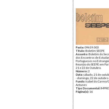
Pasta:
09619.003
Título:
Boletim SEEPE
Assunto:
Boletim do Sec
dos Encontros de Estuda
Portugueses no Estrangei
Reunião do SEEPE em Pari
21 e 22 de Outubro.
Número:
2
Data:
sábado, 21 de outu
- domingo, 22 de outubro
Fundo:
Isabel do Carmo/
Antunes
Tipo Documental:
IMPR
Página(s):
16