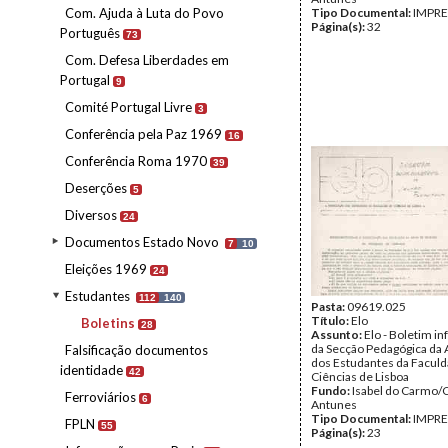
Com. Ajuda à Luta do Povo
Tipo Documental:
IMPR
Página(s):
32
Português
73
Com. Defesa Liberdades em
Portugal
9
Comité Portugal Livre
3
Conferência pela Paz 1969
16
Conferência Roma 1970
39
Deserções
5
Diversos
24
Documentos Estado Novo
7
10
Eleições 1969
24
Estudantes
112
140
Pasta:
09619.025
Título:
Elo
Boletins
28
Assunto:
Elo - Boletim i
da Secção Pedagógica da 
Falsificação documentos
dos Estudantes da Facul
identidade
42
Ciências de Lisboa
Fundo:
Isabel do Carmo/
Ferroviários
6
Antunes
Tipo Documental:
IMPR
FPLN
55
Página(s):
23