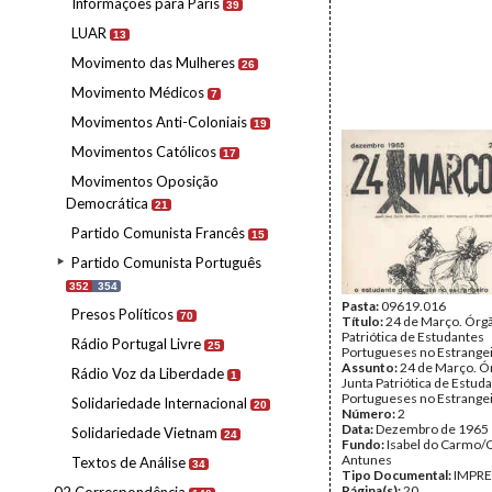
Informações para Paris
39
LUAR
13
Movimento das Mulheres
26
Movimento Médicos
7
Movimentos Anti-Coloniais
19
Movimentos Católicos
17
Movimentos Oposição
Democrática
21
Partido Comunista Francês
15
Partido Comunista Português
352
354
Pasta:
09619.016
Presos Políticos
70
Título:
24 de Março. Órgã
Patriótica de Estudantes
Rádio Portugal Livre
25
Portugueses no Estrange
Assunto:
24 de Março. Ó
Rádio Voz da Liberdade
1
Junta Patriótica de Estud
Portugueses no Estrangei
Solidariedade Internacional
20
Número:
2
Data:
Dezembro de 1965
Solidariedade Vietnam
24
Fundo:
Isabel do Carmo/
Antunes
Textos de Análise
34
Tipo Documental:
IMPR
Página(s):
20