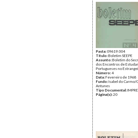
Pasta:
09619.004
Título:
Boletim SEEPE
Assunto:
Boletim do Sec
dos Encontros de Estuda
Portugueses no Estrangei
Número:
4
Data:
Fevereiro de 1968
Fundo:
Isabel do Carmo/
Antunes
Tipo Documental:
IMPR
Página(s):
20