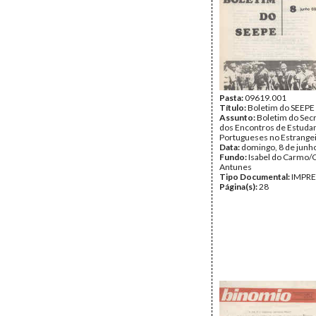
Pasta:
09619.001
Título:
Boletim do SEEPE
Assunto:
Boletim do Sec
dos Encontros de Estuda
Portugueses no Estrangei
Data:
domingo, 8 de junh
Fundo:
Isabel do Carmo/
Antunes
Tipo Documental:
IMPR
Página(s):
28