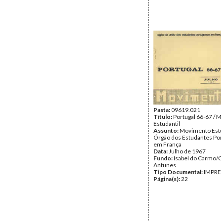
Pasta:
09619.021
Título:
Portugal 66-67 /
Estudantil
Assunto:
Movimento Estu
Órgão dos Estudantes Po
em França
Data:
Julho de 1967
Fundo:
Isabel do Carmo/
Antunes
Tipo Documental:
IMPR
Página(s):
22