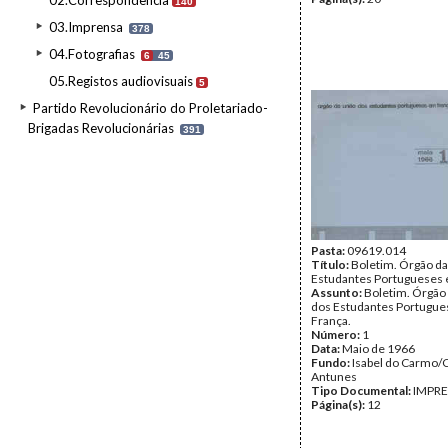
02.Correspondência
140
03.Imprensa
378
04.Fotografias
6
45
05.Registos audiovisuais
5
Partido Revolucionário do Proletariado-
Brigadas Revolucionárias
391
Pasta:
09619.014
Título:
Boletim. Órgão da
Estudantes Portugueses
Assunto:
Boletim. Órgão
dos Estudantes Portugu
França.
Número:
1
Data:
Maio de 1966
Fundo:
Isabel do Carmo/
Antunes
Tipo Documental:
IMPR
Página(s):
12