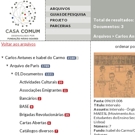
ARQUIVOS
GUIAS DE PESQUISA
Total de resultados:
PROJETO
PARCERIAS
Documentos:
3
Arquivos
>
Carlos An
Voltar aos arquivos
ordenar po
Carlos Antunes e Isabel do Carmo
2180
I
Arquivo de Paris
1789
01.Documentos
1221
Actividades Culturais
20
Associações Emigrantes
11
Bancários
2
Pasta:
09619.008
Título:
Intervalo
BASE
9
Assunto:
Intervalo - Órg
MAEESL (Movimento Asso
Brigadas Revolucionárias
35
Estudantes do Ensino Se
Lisboa)
Cartas Abertas
6
Número:
7
Fundo:
Isabel do Carmo/
Catálogos diversos
7
Antunes