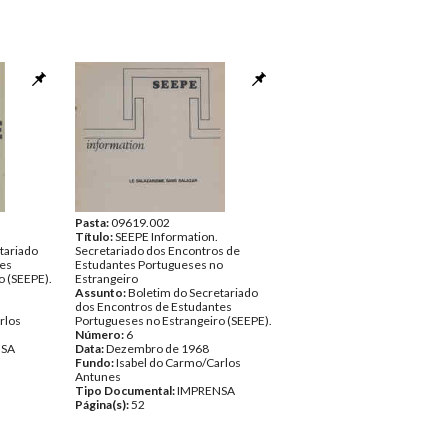
Pasta:
09619.002
Título:
SEEPE Information.
tariado
Secretariado dos Encontros de
tes
Estudantes Portugueses no
o (SEEPE).
Estrangeiro
Assunto:
Boletim do Secretariado
dos Encontros de Estudantes
rlos
Portugueses no Estrangeiro (SEEPE).
Número:
6
NSA
Data:
Dezembro de 1968
Fundo:
Isabel do Carmo/Carlos
Antunes
Tipo Documental:
IMPRENSA
Página(s):
52