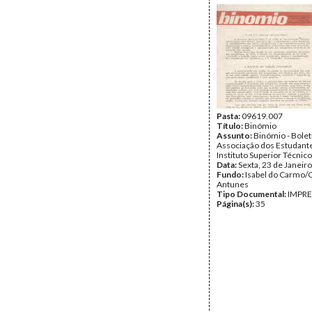
Pasta:
09619.007
Título:
Binómio
Assunto:
Binómio - Bolet
Associação dos Estudant
Instituto Superior Técnico
Data:
Sexta, 23 de Janeir
Fundo:
Isabel do Carmo/
Antunes
Tipo Documental:
IMPR
Página(s):
35