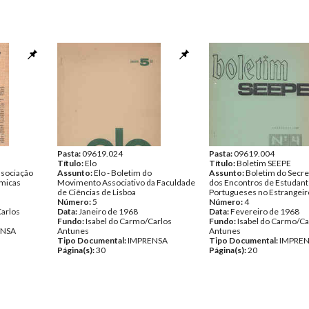
Pasta:
09619.024
Pasta:
09619.004
Título:
Elo
Título:
Boletim SEEPE
ssociação
Assunto:
Elo - Boletim do
Assunto:
Boletim do Secre
ómicas
Movimento Associativo da Faculdade
dos Encontros de Estudan
de Ciências de Lisboa
Portugueses no Estrangeir
Número:
5
Número:
4
Carlos
Data:
Janeiro de 1968
Data:
Fevereiro de 1968
Fundo:
Isabel do Carmo/Carlos
Fundo:
Isabel do Carmo/Ca
ENSA
Antunes
Antunes
Tipo Documental:
IMPRENSA
Tipo Documental:
IMPRE
Página(s):
30
Página(s):
20