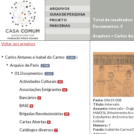
ARQUIVOS
GUIAS DE PESQUISA
Total de resultados:
PROJETO
PARCERIAS
Documentos:
3
Arquivos
>
Carlos An
Voltar aos arquivos
Carlos Antunes e Isabel do Carmo
2180
I
Arquivo de Paris
1789
01.Documentos
1221
Actividades Culturais
20
Associações Emigrantes
11
Bancários
2
Pasta:
09619.008
Título:
Intervalo
BASE
9
Assunto:
Intervalo - Órg
MAEESL (Movimento Asso
Brigadas Revolucionárias
35
Estudantes do Ensino Se
Lisboa)
Cartas Abertas
6
Número:
7
Fundo:
Isabel do Carmo/
Catálogos diversos
7
Antunes