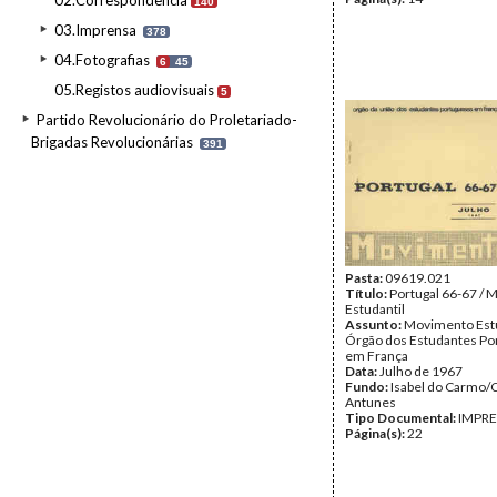
02.Correspondência
140
03.Imprensa
378
04.Fotografias
6
45
05.Registos audiovisuais
5
Partido Revolucionário do Proletariado-
Brigadas Revolucionárias
391
Pasta:
09619.021
Título:
Portugal 66-67 /
Estudantil
Assunto:
Movimento Estu
Órgão dos Estudantes Po
em França
Data:
Julho de 1967
Fundo:
Isabel do Carmo/
Antunes
Tipo Documental:
IMPR
Página(s):
22