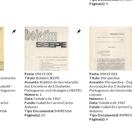
Página(s):
9
Pasta:
09619.005
Pasta:
09619.026
 Movimento
Título:
Boletim SEEPE
Título:
Perspectiva
Assunto:
Boletim do Secretariado
Assunto:
Perspectiva - Ór
dantil -
dos Encontros de Estudantes
Associação dos Estudante
rtugueses
Portugueses no Estrangeiro (SEEPE).
Portugueses da Universid
Número:
1
Louvain
Data:
Outubro de 1967
Número:
1
Carlos
Fundo:
Isabel do Carmo/Carlos
Data:
Outubro de 1967
Antunes
Fundo:
Isabel do Carmo/Ca
ENSA
Tipo Documental:
IMPRENSA
Antunes
Página(s):
20
Tipo Documental:
IMPRE
Página(s):
9