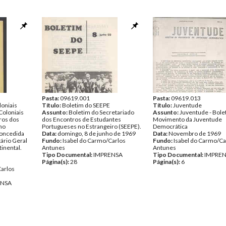
Pasta:
09619.001
Pasta:
09619.013
oniais
Título:
Boletim do SEEPE
Título:
Juventude
Coloniais
Assunto:
Boletim do Secretariado
Assunto:
Juventude - Bole
ros dos
dos Encontros de Estudantes
Movimento da Juventude
no
Portugueses no Estrangeiro (SEEPE).
Democrática
concedida
Data:
domingo, 8 de junho de 1969
Data:
Novembro de 1969
tário Geral
Fundo:
Isabel do Carmo/Carlos
Fundo:
Isabel do Carmo/Ca
tinental.
Antunes
Antunes
Tipo Documental:
IMPRENSA
Tipo Documental:
IMPRE
Página(s):
28
Página(s):
6
Carlos
ENSA