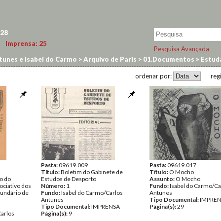
28
Imprensa:
25
Pesquisa Avançada
tunes e Isabel do Carmo
>
Arquivo de Paris
>
01.Documentos
>
Estud
ordenar por:
reg
Pasta:
09619.009
Pasta:
09619.017
Título:
Boletim do Gabinete de
Título:
O Mocho
ão do
Estudos de Desporto
Assunto:
O Mocho
ciativo dos
Número:
1
Fundo:
Isabel do Carmo/Ca
cundário de
Fundo:
Isabel do Carmo/Carlos
Antunes
Antunes
Tipo Documental:
IMPRE
Tipo Documental:
IMPRENSA
Página(s):
29
Carlos
Página(s):
9