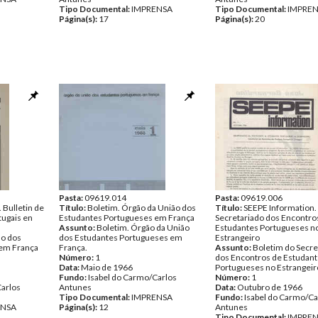
Tipo Documental:
IMPRENSA
Tipo Documental:
IMPRE
Página(s):
17
Página(s):
20
Pasta:
09619.014
Pasta:
09619.006
 Bulletin de
Título:
Boletim. Órgão da União dos
Título:
SEEPE Information.
tugais en
Estudantes Portugueses em França
Secretariado dos Encontro
Assunto:
Boletim. Órgão da União
Estudantes Portugueses n
ão dos
dos Estudantes Portugueses em
Estrangeiro
 em França
França.
Assunto:
Boletim do Secre
Número:
1
dos Encontros de Estudan
Data:
Maio de 1966
Portugueses no Estrangeir
Fundo:
Isabel do Carmo/Carlos
Número:
1
Carlos
Antunes
Data:
Outubro de 1966
Tipo Documental:
IMPRENSA
Fundo:
Isabel do Carmo/Ca
ENSA
Página(s):
12
Antunes
Tipo Documental:
IMPRE