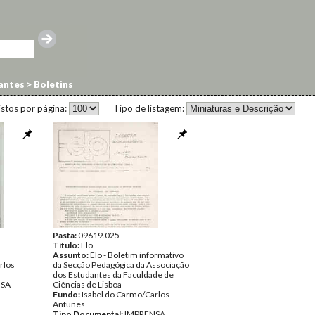
antes
>
Boletins
istos por página:
Tipo de listagem:
Pasta:
09619.025
Título:
Elo
Assunto:
Elo - Boletim informativo
rlos
da Secção Pedagógica da Associação
dos Estudantes da Faculdade de
NSA
Ciências de Lisboa
Fundo:
Isabel do Carmo/Carlos
Antunes
Tipo Documental:
IMPRENSA