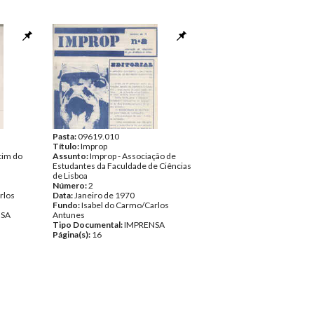
Pasta:
09619.010
Título:
Improp
tim do
Assunto:
Improp - Associação de
Estudantes da Faculdade de Ciências
de Lisboa
Número:
2
rlos
Data:
Janeiro de 1970
Fundo:
Isabel do Carmo/Carlos
NSA
Antunes
Tipo Documental:
IMPRENSA
Página(s):
16