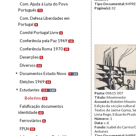
Com. Ajuda à Luta do Povo
Tipo Documental:
IMPR
Página(s):
32
Português
73
Com. Defesa Liberdades em
Portugal
9
Comité Portugal Livre
3
Conferência pela Paz 1969
16
Conferência Roma 1970
39
Deserções
5
Diversos
24
Documentos Estado Novo
7
10
Eleições 1969
24
Estudantes
112
140
Pasta:
09615.007
Título:
Movimento
Boletins
28
Assunto:
Boletim Movim
Edição da secção cultural
Falsificação documentos
Textos de Jaime Gama, Se
identidade
42
Lima Rego, Eduardo Prad
Número:
1
Ferroviários
6
Data:
s.d.
Fundo:
Isabel do Carmo/
FPLN
55
Antunes
Tipo Documental:
IMPR