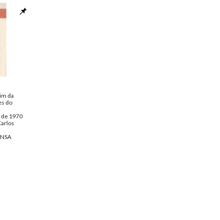
im da
es do
o de 1970
Carlos
ENSA