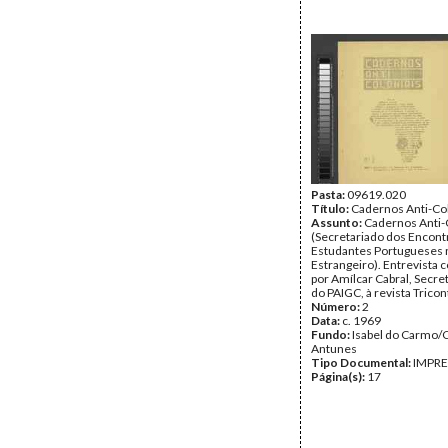
Pasta:
09619.020
Título:
Cadernos Anti-Col
Assunto:
Cadernos Anti-
(Secretariado dos Encont
Estudantes Portugueses 
Estrangeiro). Entrevista 
por Amílcar Cabral, Secre
do PAIGC, à revista Tricon
Número:
2
Data:
c. 1969
Fundo:
Isabel do Carmo/
Antunes
Tipo Documental:
IMPR
Página(s):
17