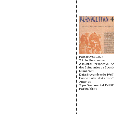
Pasta:
09619.027
Título:
Perspectiva
Assunto:
Perspectiva - A
dos Estudantes de Econ
Número:
1
Data:
Novembro de 1967
Fundo:
Isabel do Carmo/
Antunes
Tipo Documental:
IMPR
Página(s):
21