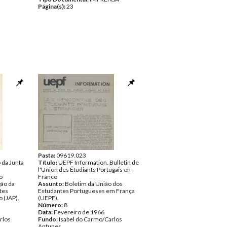
Página(s):
23
Pasta:
09619.023
 da Junta
Título:
UEPF Information. Bulletin de
l'Union des Étudiants Portugais en
o
France
gão da
Assunto:
Boletim da União dos
tes
Estudantes Portugueses em França
 (JAP).
(UEPF).
Número:
8
Data:
Fevereiro de 1966
rlos
Fundo:
Isabel do Carmo/Carlos
Antunes