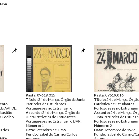
ENSA
Pasta:
09619.015
Pasta:
09619.016
Título:
24 de Março. Órgão da Junta
Título:
24 de Março. Órgão
ento.
Patriótica de Estudantes
Patriótica de Estudantes
 da AAFDL.
Portugueses no Estrangeiro
Portugueses no Estrangeir
bastião
Assunto:
24 de Março. Órgão da
Assunto:
24 de Março. Ór
o Coelho.
Junta Patriótica de Estudantes
Junta Patriótica de Estudan
Portugueses no Estrangeiro (JAP).
Portugueses no Estrangeiro
Número:
1
Número:
2
Carlos
Data:
Setembro de 1965
Data:
Dezembro de 1965
Fundo:
Isabel do Carmo/Carlos
Fundo:
Isabel do Carmo/Ca
ENSA
Antunes
Antunes