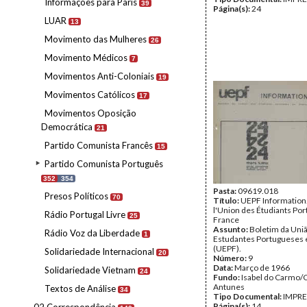
Informações para Paris
39
Página(s):
24
LUAR
13
Movimento das Mulheres
26
Movimento Médicos
7
Movimentos Anti-Coloniais
19
Movimentos Católicos
17
Movimentos Oposição
Democrática
21
Partido Comunista Francês
15
Partido Comunista Português
352
354
Pasta:
09619.018
Presos Políticos
70
Título:
UEPF Information.
l'Union des Étudiants Por
Rádio Portugal Livre
25
France
Assunto:
Boletim da Uni
Rádio Voz da Liberdade
1
Estudantes Portugueses
(UEPF).
Solidariedade Internacional
20
Número:
9
Data:
Março de 1966
Solidariedade Vietnam
24
Fundo:
Isabel do Carmo/
Antunes
Textos de Análise
34
Tipo Documental:
IMPR
Página(s):
14