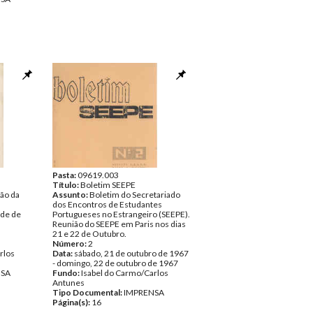
Pasta:
09619.003
Título:
Boletim SEEPE
gão da
Assunto:
Boletim do Secretariado
s
dos Encontros de Estudantes
ade de
Portugueses no Estrangeiro (SEEPE).
Reunião do SEEPE em Paris nos dias
21 e 22 de Outubro.
Número:
2
rlos
Data:
sábado, 21 de outubro de 1967
- domingo, 22 de outubro de 1967
NSA
Fundo:
Isabel do Carmo/Carlos
Antunes
Tipo Documental:
IMPRENSA
Página(s):
16