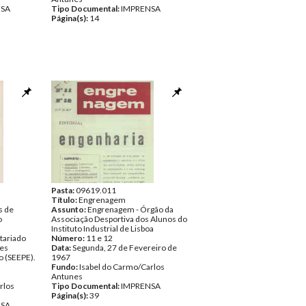
NSA
Tipo Documental:
IMPRENSA
Página(s):
14
Pasta:
09619.011
Título:
Engrenagem
s de
Assunto:
Engrenagem - Órgão da
o
Associação Desportiva dos Alunos do
Instituto Industrial de Lisboa
tariado
Número:
11 e 12
tes
Data:
Segunda, 27 de Fevereiro de
o (SEEPE).
1967
Fundo:
Isabel do Carmo/Carlos
Antunes
rlos
Tipo Documental:
IMPRENSA
Página(s):
39
NSA