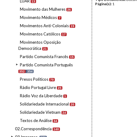
LUAR
13
Página(s):
1
Movimento das Mulheres
26
Movimento Médicos
7
Movimentos Anti-Coloniais
19
Movimentos Católicos
17
Movimentos Oposição
Democrática
21
Partido Comunista Francês
15
Partido Comunista Português
352
354
Presos Políticos
70
Rádio Portugal Livre
25
Rádio Voz da Liberdade
1
Solidariedade Internacional
20
Solidariedade Vietnam
24
Textos de Análise
34
02.Correspondência
140