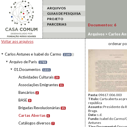
ARQUIVOS
GUIAS DE PESQUISA
PROJETO
PARCERIAS
Documentos:
6
Arquivos
>
Carlos An
Voltar aos arquivos
ordenar po
Carlos Antunes e Isabel do Carmo
2180
I
Arquivo de Paris
1789
01.Documentos
1221
Actividades Culturais
20
Associações Emigrantes
11
Bancários
2
Pasta:
09617.006.003
Título:
Carta aberta ao pr
BASE
9
república
Assunto:
Presidente da R
Brigadas Revolucionárias
35
Braga.
Data:
s.d.
Cartas Abertas
6
Fundo:
Isabel do Carmo/
Antunes
Catálogos diversos
7
Tipo Documental:
Docum