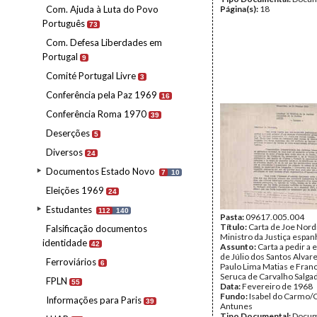
Com. Ajuda à Luta do Povo
Página(s):
18
Português
73
Com. Defesa Liberdades em
Portugal
9
Comité Portugal Livre
3
Conferência pela Paz 1969
16
Conferência Roma 1970
39
Deserções
5
Diversos
24
Documentos Estado Novo
7
10
Eleições 1969
24
Estudantes
112
140
Pasta:
09617.005.004
Título:
Carta de Joe Nor
Falsificação documentos
Ministro da Justiça espan
identidade
42
Assunto:
Carta a pedir a 
de Júlio dos Santos Alvar
Ferroviários
6
Paulo Lima Matias e Fran
Seruca de Carvalho Salga
FPLN
55
Data:
Fevereiro de 1968
Fundo:
Isabel do Carmo/
Informações para Paris
39
Antunes
Tipo Documental:
Docum