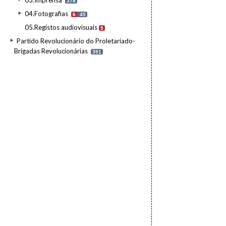
03.Imprensa
378
04.Fotografias
6
45
05.Registos audiovisuais
5
Partido Revolucionário do Proletariado-
Brigadas Revolucionárias
391