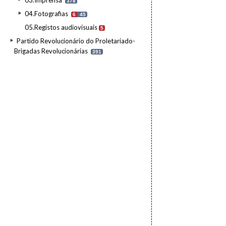
03.Imprensa
378
04.Fotografias
6
45
05.Registos audiovisuais
5
Partido Revolucionário do Proletariado-
Brigadas Revolucionárias
391