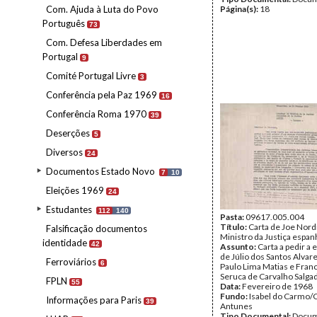
Com. Ajuda à Luta do Povo
Página(s):
18
Português
73
Com. Defesa Liberdades em
Portugal
9
Comité Portugal Livre
3
Conferência pela Paz 1969
16
Conferência Roma 1970
39
Deserções
5
Diversos
24
Documentos Estado Novo
7
10
Eleições 1969
24
Estudantes
112
140
Pasta:
09617.005.004
Título:
Carta de Joe Nor
Falsificação documentos
Ministro da Justiça espan
identidade
42
Assunto:
Carta a pedir a 
de Júlio dos Santos Alvar
Ferroviários
6
Paulo Lima Matias e Fran
Seruca de Carvalho Salga
FPLN
55
Data:
Fevereiro de 1968
Fundo:
Isabel do Carmo/
Informações para Paris
39
Antunes
Tipo Documental:
Docum