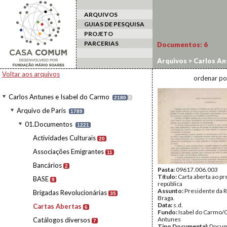
ARQUIVOS
GUIAS DE PESQUISA
PROJETO
PARCERIAS
Documentos:
6
Arquivos
>
Carlos An
Voltar aos arquivos
ordenar po
Carlos Antunes e Isabel do Carmo
2180
I
Arquivo de Paris
1789
01.Documentos
1221
Actividades Culturais
20
Associações Emigrantes
11
Bancários
2
Pasta:
09617.006.003
Título:
Carta aberta ao pr
BASE
9
república
Assunto:
Presidente da R
Brigadas Revolucionárias
35
Braga.
Data:
s.d.
Cartas Abertas
6
Fundo:
Isabel do Carmo/
Antunes
Catálogos diversos
7
Tipo Documental:
Docum