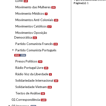
LUAR
13
Página(s):
1
Movimento das Mulheres
26
Movimento Médicos
7
Movimentos Anti-Coloniais
19
Movimentos Católicos
17
Movimentos Oposição
Democrática
21
Partido Comunista Francês
15
Partido Comunista Português
352
354
Presos Políticos
70
Rádio Portugal Livre
25
Rádio Voz da Liberdade
1
Solidariedade Internacional
20
Solidariedade Vietnam
24
Textos de Análise
34
02.Correspondência
140