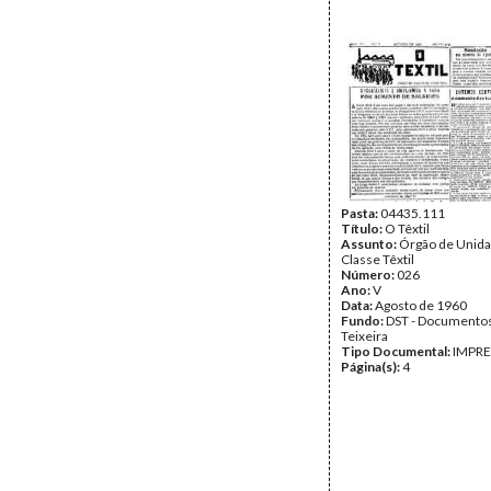
Pasta:
04435.111
Título:
O Têxtil
Assunto:
Órgão de Unida
Classe Têxtil
Número:
026
Ano:
V
Data:
Agosto de 1960
Fundo:
DST - Documentos
Teixeira
Tipo Documental:
IMPR
Página(s):
4