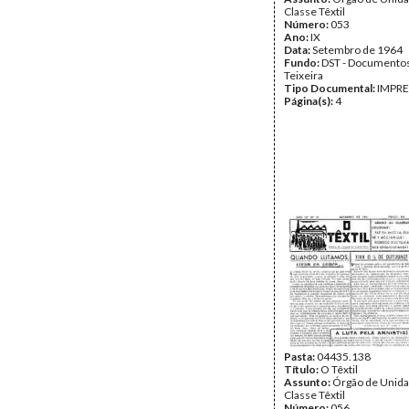
Classe Têxtil
Número:
053
Ano:
IX
Data:
Setembro de 1964
Fundo:
DST - Documentos
Teixeira
Tipo Documental:
IMPR
Página(s):
4
Pasta:
04435.138
Título:
O Têxtil
Assunto:
Órgão de Unida
Classe Têxtil
Número:
056