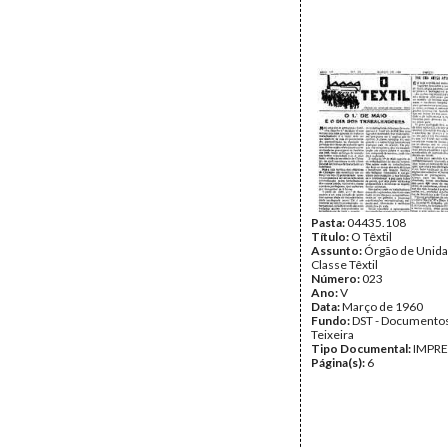
Pasta:
04435.108
Título:
O Têxtil
Assunto:
Órgão de Unida
Classe Têxtil
Número:
023
Ano:
V
Data:
Março de 1960
Fundo:
DST - Documentos
Teixeira
Tipo Documental:
IMPR
Página(s):
6