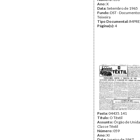
Ano:
X
Data:
Setembro de 1965
Fundo:
DST - Documentos
Teixeira
Tipo Documental:
IMPR
Página(s):
4
Pasta:
04435.141
Título:
O Têxtil
Assunto:
Órgão de Unida
Classe Têxtil
Número:
059
Ano:
XI
Data:
Janeiro de 1967