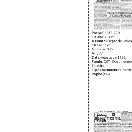
Pasta:
04435.120
Título:
O Têxtil
Assunto:
Órgão de Unida
Classe Têxtil
Número:
035
Ano:
VI
Data:
Agosto de 1961
Fundo:
DST - Documentos
Teixeira
Tipo Documental:
IMPR
Página(s):
4