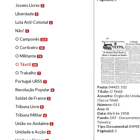
Jovens Livres
2
Liberdade
3
Luta Anti-Colonial
1
Não!
1
O Camponês
110
O Corticeiro
36
O Militante
74
O Têxtil
48
O Trabalho
7
Portugal-URSS
7
Pasta:
04435.102
Revolução Popular
6
Título:
O Têxtil
Assunto:
Órgão de Unida
Soldat de France
3
Classe Têxtil
Número:
011
Tribuna Livre
5
Ano:
III
Data:
Abril de 1958
Tribuna Militar
4
Fundo:
DST - Documentos
Teixeira
União no Andaime
1
Tipo Documental:
IMPR
Página(s):
2
Unidade e Acção
4