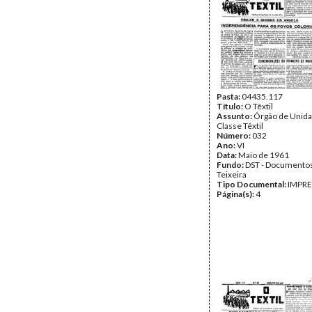
Pasta:
04435.117
Título:
O Têxtil
Assunto:
Órgão de Unida
Classe Têxtil
Número:
032
Ano:
VI
Data:
Maio de 1961
Fundo:
DST - Documentos
Teixeira
Tipo Documental:
IMPR
Página(s):
4