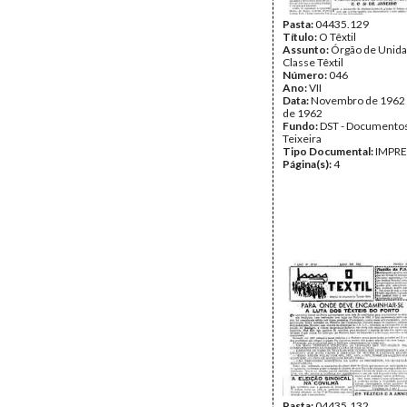
Pasta:
04435.129
Título:
O Têxtil
Assunto:
Órgão de Unida
Classe Têxtil
Número:
046
Ano:
VII
Data:
Novembro de 1962
de 1962
Fundo:
DST - Documentos
Teixeira
Tipo Documental:
IMPR
Página(s):
4
Pasta:
04435.132