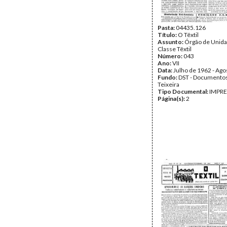
Pasta:
04435.126
Título:
O Têxtil
Assunto:
Órgão de Unida
Classe Têxtil
Número:
043
Ano:
VII
Data:
Julho de 1962 - Ago
Fundo:
DST - Documentos
Teixeira
Tipo Documental:
IMPR
Página(s):
2