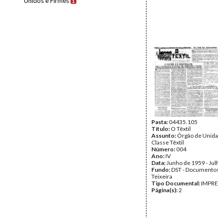
Unidos e Firmes
1
Pasta:
04435.105
Título:
O Têxtil
Assunto:
Órgão de Unida
Classe Têxtil
Número:
004
Ano:
IV
Data:
Junho de 1959 - Ju
Fundo:
DST - Documentos
Teixeira
Tipo Documental:
IMPR
Página(s):
2