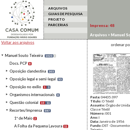
ARQUIVOS
GUIAS DE PESQUISA
PROJETO
PARCERIAS
Imprensa:
48
Arquivos
>
Manuel So
Voltar aos arquivos
ordenar po
Manuel Souto Teixeira
1023
I
Docs. PCP
8
Oposição clandestina
303
Oposição legal e semi-legal
93
Oposição no exílio
1
3
Organismos internacionais
8
Pasta:
04435.097
Título:
O Têxtil
Questão colonial
10
11
Assunto:
Órgão de Unida
Classe Têxtil
Recortes/Imprensa
597
Número:
001
Ano:
I
1º de Maio
2
Data:
Janeiro de 1956
Fundo:
DST - Documentos
A Folha da Pequena Lavoura
11
Teixeira