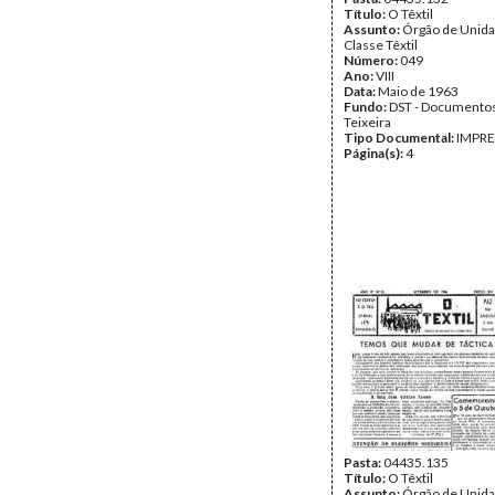
Título:
O Têxtil
Assunto:
Órgão de Unida
Classe Têxtil
Número:
049
Ano:
VIII
Data:
Maio de 1963
Fundo:
DST - Documentos
Teixeira
Tipo Documental:
IMPR
Página(s):
4
Pasta:
04435.135
Título:
O Têxtil
Assunto:
Órgão de Unida