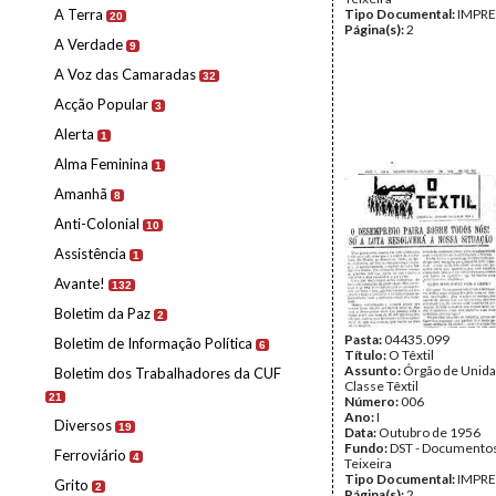
A Terra
Tipo Documental:
IMPR
20
Página(s):
2
A Verdade
9
A Voz das Camaradas
32
Acção Popular
3
Alerta
1
Alma Feminina
1
Amanhã
8
Anti-Colonial
10
Assistência
1
Avante!
132
Boletim da Paz
2
Pasta:
04435.099
Boletim de Informação Política
6
Título:
O Têxtil
Assunto:
Órgão de Unida
Boletim dos Trabalhadores da CUF
Classe Têxtil
21
Número:
006
Ano:
I
Diversos
19
Data:
Outubro de 1956
Fundo:
DST - Documentos
Ferroviário
4
Teixeira
Tipo Documental:
IMPR
Grito
2
Página(s):
2