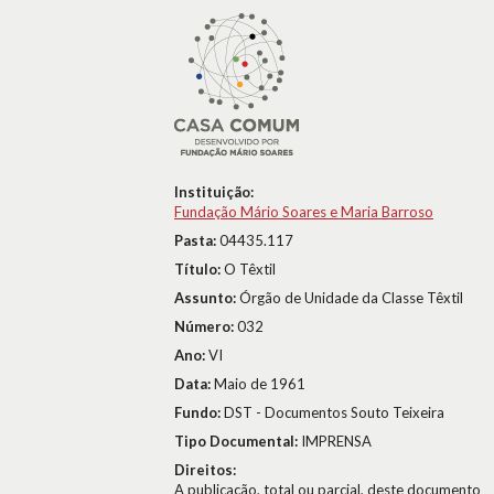
Instituição:
Fundação Mário Soares e Maria Barroso
Pasta:
04435.117
Título:
O Têxtil
Assunto:
Órgão de Unidade da Classe Têxtil
Número:
032
Ano:
VI
Data:
Maio de 1961
Fundo:
DST - Documentos Souto Teixeira
Tipo Documental:
IMPRENSA
Direitos:
A publicação, total ou parcial, deste documento