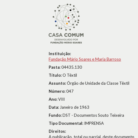
Instituição:
Fundação Mário Soares e Maria Barroso
Pasta:
04435.130
Título:
O Têxtil
Assunto:
Órgão de Unidade da Classe Têxtil
Número:
047
Ano:
VIII
Data:
Janeiro de 1963
Fundo:
DST - Documentos Souto Teixeira
Tipo Documental:
IMPRENSA
Direitos:
A publicação, total ou parcial, deste documento