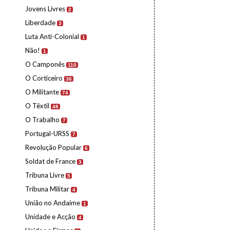
Jovens Livres
2
Liberdade
3
Luta Anti-Colonial
1
Não!
1
O Camponês
110
O Corticeiro
36
O Militante
74
O Têxtil
48
O Trabalho
7
Portugal-URSS
7
Revolução Popular
6
Soldat de France
3
Tribuna Livre
5
Tribuna Militar
4
União no Andaime
1
Unidade e Acção
4