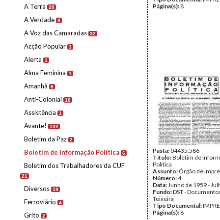
A Terra
Página(s):
8
20
A Verdade
9
A Voz das Camaradas
32
Acção Popular
3
Alerta
1
Alma Feminina
1
Amanhã
8
Anti-Colonial
10
Assistência
1
Avante!
132
Boletim da Paz
2
Pasta:
04435.586
Boletim de Informação Política
6
Título:
Boletim de Infor
Política
Boletim dos Trabalhadores da CUF
Assunto:
Órgão de Impre
21
Número:
4
Data:
Junho de 1959 - Ju
Diversos
19
Fundo:
DST - Documentos
Teixeira
Ferroviário
4
Tipo Documental:
IMPR
Página(s):
8
Grito
2