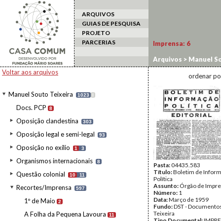
ARQUIVOS
GUIAS DE PESQUISA
PROJETO
PARCERIAS
Imprensa:
6
Arquivos
>
Manuel So
Voltar aos arquivos
ordenar po
Manuel Souto Teixeira
1023
I
Docs. PCP
8
Oposição clandestina
303
Oposição legal e semi-legal
93
Oposição no exílio
1
3
Organismos internacionais
8
Pasta:
04435.583
Título:
Boletim de Infor
Questão colonial
10
11
Política
Assunto:
Órgão de Impre
Recortes/Imprensa
597
Número:
1
Data:
Março de 1959
1º de Maio
2
Fundo:
DST - Documentos
Teixeira
A Folha da Pequena Lavoura
11
Tipo Documental:
IMPR