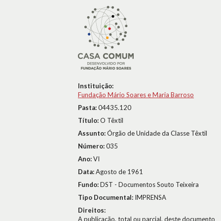
Instituição:
Fundação Mário Soares e Maria Barroso
Pasta:
04435.120
Título:
O Têxtil
Assunto:
Órgão de Unidade da Classe Têxtil
Número:
035
Ano:
VI
Data:
Agosto de 1961
Fundo:
DST - Documentos Souto Teixeira
Tipo Documental:
IMPRENSA
Direitos:
A publicação, total ou parcial, deste documento