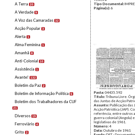
A Terra
Tipo Documental:
IMPR
20
Página(s):
6
A Verdade
9
A Voz das Camaradas
32
Acção Popular
3
Alerta
1
Alma Feminina
1
Amanhã
8
Anti-Colonial
10
Assistência
1
Avante!
132
Boletim da Paz
2
Pasta:
04435.592
Boletim de Informação Política
6
Título:
Tribuna Livre. Ór
das Juntas de Acção Patri
Boletim dos Trabalhadores da CUF
Assunto:
Publicação das 
21
Acção Patriótica (JAP). C
referência, entre outros 
Diversos
19
guerra colonial (Angola) e
legislativas de 1961.
Ferroviário
4
Número:
4
Data:
Outubro de 1961
Grito
2
Fundo:
DST - Documentos