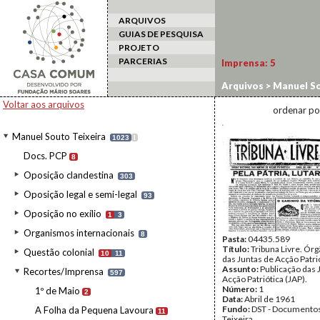
ARQUIVOS
GUIAS DE PESQUISA
PROJETO
PARCERIAS
Imprensa:
5
Arquivos
>
Manuel So
Voltar aos arquivos
ordenar po
Manuel Souto Teixeira
1023
I
Docs. PCP
8
Oposição clandestina
303
Oposição legal e semi-legal
93
Oposição no exílio
1
3
Organismos internacionais
8
Pasta:
04435.589
Título:
Tribuna Livre. Ór
Questão colonial
10
11
das Juntas de Acção Patri
Assunto:
Publicação das 
Recortes/Imprensa
597
Acção Patriótica (JAP).
Número:
1
1º de Maio
2
Data:
Abril de 1961
Fundo:
DST - Documentos
A Folha da Pequena Lavoura
11
Teixeira