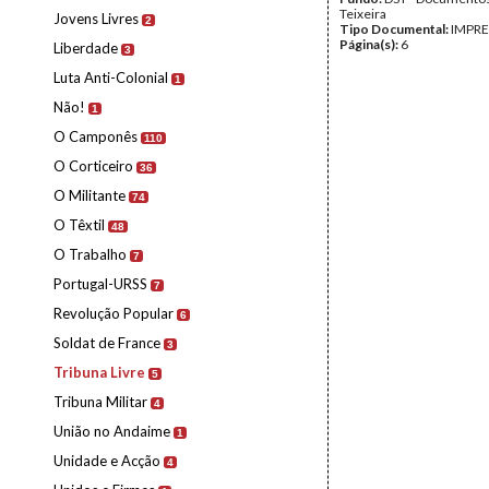
Teixeira
Jovens Livres
2
Tipo Documental:
IMPR
Página(s):
6
Liberdade
3
Luta Anti-Colonial
1
Não!
1
O Camponês
110
O Corticeiro
36
O Militante
74
O Têxtil
48
O Trabalho
7
Portugal-URSS
7
Revolução Popular
6
Soldat de France
3
Tribuna Livre
5
Tribuna Militar
4
União no Andaime
1
Unidade e Acção
4