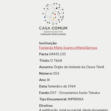
Instituição:
Fundação Mário Soares e Maria Barroso
Pasta:
04435.135
Título:
O Têxtil
Assunto:
Órgão de Unidade da Classe Têxtil
Número:
053
Ano:
IX
Data:
Setembro de 1964
Fundo:
DST - Documentos Souto Teixeira
Tipo Documental:
IMPRENSA
Direitos:
A publicação, total ou parcial, deste documento