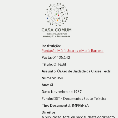
Instituição:
Fundação Mário Soares e Maria Barroso
Pasta:
04435.142
Título:
O Têxtil
Assunto:
Órgão de Unidade da Classe Têxtil
Número:
060
Ano:
XI
Data:
Novembro de 1967
Fundo:
DST - Documentos Souto Teixeira
Tipo Documental:
IMPRENSA
Direitos:
A publicação, total ou parcial, deste documento