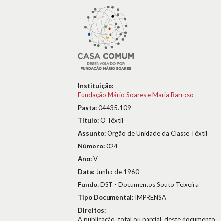
Instituição:
Fundação Mário Soares e Maria Barroso
Pasta:
04435.109
Título:
O Têxtil
Assunto:
Órgão de Unidade da Classe Têxtil
Número:
024
Ano:
V
Data:
Junho de 1960
Fundo:
DST - Documentos Souto Teixeira
Tipo Documental:
IMPRENSA
Direitos:
A publicação, total ou parcial, deste documento